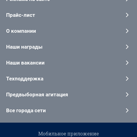
Прайс-лист
О компании
Наши награды
Наши вакансии
Техподдержка
Предвыборная агитация
Все города сети
Мобильное приложение