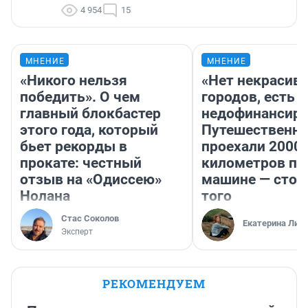
4 954
15
МНЕНИЕ
МНЕНИЕ
«Никого нельзя
«Нет некрасив
победить». О чем
городов, есть
главный блокбастер
недофинансиро
этого года, который
Путешественн
бьет рекорды в
проехали 2000
прокате: честный
километров по 
отзыв на «Одиссею»
машине — стои
Нолана
того
Стас Соколов
Екатерина Лит
Эксперт
РЕКОМЕНДУЕМ