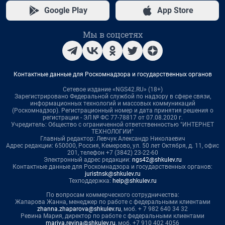
Google Play
App Store
Мы в соцсетях
Контактные данные для Роскомнадзора и государственных органов
Сетевое издание «NGS42.RU» (18+)
Зарегистрировано Федеральной службой по надзору в сфере связи,
информационных технологий и массовых коммуникаций
(Роскомнадзор). Регистрационный номер и дата принятия решения о
регистрации - ЭЛ № ФС 77-78817 от 07.08.2020 г.
Учредитель: Общество с ограниченной ответственностью "ИНТЕРНЕТ
ТЕХНОЛОГИИ"
Главный редактор: Левчук Александр Николаевич
Адрес редакции: 650000, Россия, Кемерово, ул. 50 лет Октября, д. 11, офис
201, телефон +7 (3842) 23-22-60
Электронный адрес редакции:
ngs42@shkulev.ru
Контактные данные для Роскомнадзора и государственных органов:
juristnsk@shkulev.ru
Техподдержка:
help@shkulev.ru
По вопросам коммерческого сотрудничества:
Жапарова Жанна, менеджер по работе с федеральными клиентами
zhanna.zhaparova@shkulev.ru
, моб. + 7 982 640 34 32
Ревина Мария, директор по работе с федеральными клиентами
mariya.revina@shkulev.ru
, моб. +7 910 402 4056