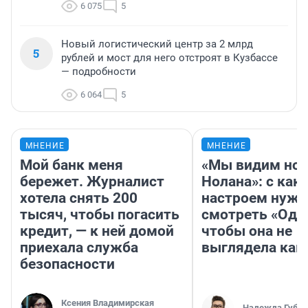
6 075
5
Новый логистический центр за 2 млрд
5
рублей и мост для него отстроят в Кузбассе
— подробности
6 064
5
МНЕНИЕ
МНЕНИЕ
Мой банк меня
«Мы видим нов
бережет. Журналист
Нолана»: с как
хотела снять 200
настроем нужн
тысяч, чтобы погасить
смотреть «Оди
кредит, — к ней домой
чтобы она не
приехала служба
выглядела как
безопасности
Ксения Владимирская
Надежда Губар