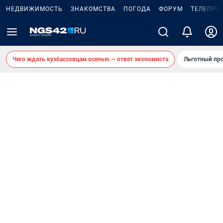
НЕДВИЖИМОСТЬ
ЗНАКОМСТВА
ПОГОДА
ФОРУМ
ТЕЛЕПРО
Чего ждать кузбассовцам осенью — ответ экономиста
Льготный про