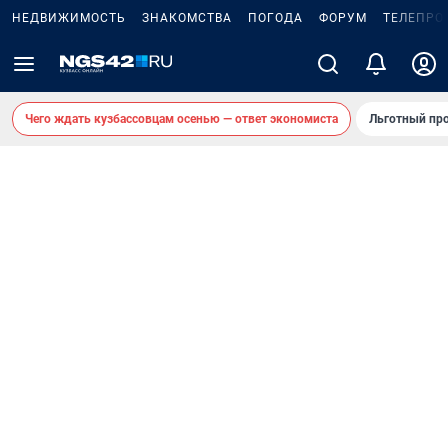
НЕДВИЖИМОСТЬ
ЗНАКОМСТВА
ПОГОДА
ФОРУМ
ТЕЛЕПРО
Чего ждать кузбассовцам осенью — ответ экономиста
Льготный про