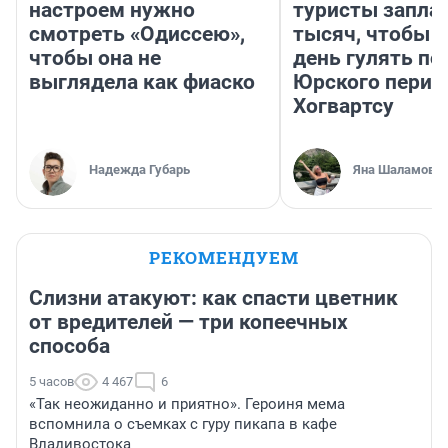
настроем нужно
туристы запла
смотреть «Одиссею»,
тысяч, чтобы 
чтобы она не
день гулять по
выглядела как фиаско
Юрского перио
Хогвартсу
Надежда Губарь
Яна Шаламова
РЕКОМЕНДУЕМ
Слизни атакуют: как спасти цветник
от вредителей — три копеечных
способа
5 часов
4 467
6
«Так неожиданно и приятно». Героиня мема
вспомнила о съемках с гуру пикапа в кафе
Владивостока