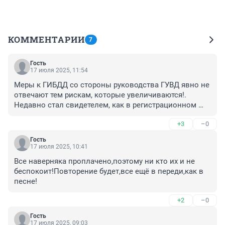
КОММЕНТАРИИ
7
Гость
17 июля 2025, 11:54
Меры к ГИБДД со стороны руководства ГУВД явно не 
отвечают тем рискам, которые увеличиваются!. 
Недавно стал свидетелем, как в регистрационном 
отделе областном ГИБДД подполковник крыл матом 
+3
–0
лейтенанта на глазах у граждан. Это верх 
бескультурья. Это офицеры! До чего довели систему! 
Гость
На днях за стеной Юргинского ГАИ обнаружили цех по 
17 июля 2025, 10:41
производству поддельной водки, который 
Все наверняка проплачено,поэтому ни кто их и не 
функционировал долго и никто из сотрудников ГАИ 
беспокоит!Повторение будет,все ещё в переди,как в 
"не замечал".

песне!
Эти большегрузы угрожают жизни и здоровью 
Кемеровчан! Эту тенденцию отказа тормозов надо 
+2
–0
смотреть более внимательно еще и с точки зрения 
возможных диверсий..
Гость
17 июля 2025, 09:03