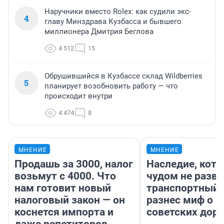
Наручники вместо Rolex: как судили экс-
4
главу Минздрава Кузбасса и бывшего
миллионера Дмитрия Беглова
4 512
15
Обрушившийся в Кузбассе склад Wildberries
5
планирует возобновить работу — что
происходит внутри
4 474
8
МНЕНИЕ
МНЕНИЕ
Продашь за 3000, налог
Наследие, кото
возьмут с 4000. Что
чудом не разва
нам готовит новый
транспортный 
налоговый закон — он
разнес миф о 
коснется импорта и
советских доро