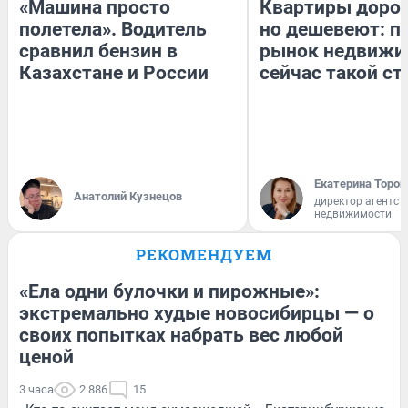
«Машина просто
Квартиры доро
полетела». Водитель
но дешевеют: п
сравнил бензин в
рынок недвижи
Казахстане и России
сейчас такой с
Екатерина Тороп
Анатолий Кузнецов
директор агентст
недвижимости
РЕКОМЕНДУЕМ
«Ела одни булочки и пирожные»:
экстремально худые новосибирцы — о
своих попытках набрать вес любой
ценой
3 часа
2 886
15