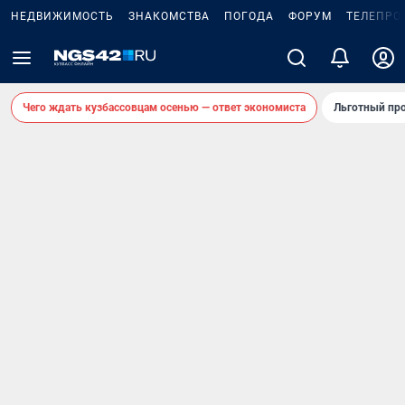
НЕДВИЖИМОСТЬ
ЗНАКОМСТВА
ПОГОДА
ФОРУМ
ТЕЛЕПРО
Чего ждать кузбассовцам осенью — ответ экономиста
Льготный про