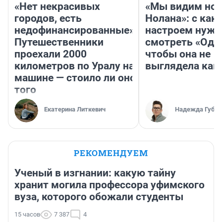
«Нет некрасивых
«Мы видим нов
городов, есть
Нолана»: с как
недофинансированные».
настроем нужн
Путешественники
смотреть «Оди
проехали 2000
чтобы она не
километров по Уралу на
выглядела как
машине — стоило ли оно
того
Екатерина Литкевич
Надежда Губар
РЕКОМЕНДУЕМ
Ученый в изгнании: какую тайну
хранит могила профессора уфимского
вуза, которого обожали студенты
15 часов
7 387
4