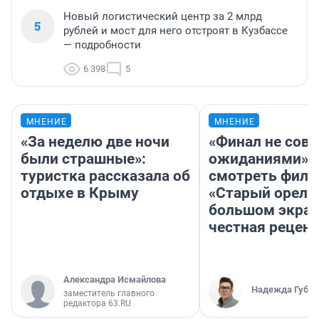
Новый логистический центр за 2 млрд
5
рублей и мост для него отстроят в Кузбассе
— подробности
6 398
5
МНЕНИЕ
МНЕНИЕ
«За неделю две ночи
«Финал не совп
были страшные»:
ожиданиями»: 
туристка рассказала об
смотреть фил
отдыхе в Крыму
«Старый орел» 
большом экран
честная рецен
Александра Исмайлова
Надежда Губар
заместитель главного
редактора 63.RU