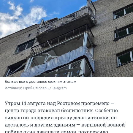
Больше всего досталось верхним этажам
Источник: 
Юрий Слюсарь / Telegram
Утром 14 августа над Ростовом прогремело —
центр города атаковал беспилотник. Особенно
сильно он повредил крышу девятиэтажки, но
досталось и другим зданиям — взрывной волной
побило окна двадцати домов, покорежило