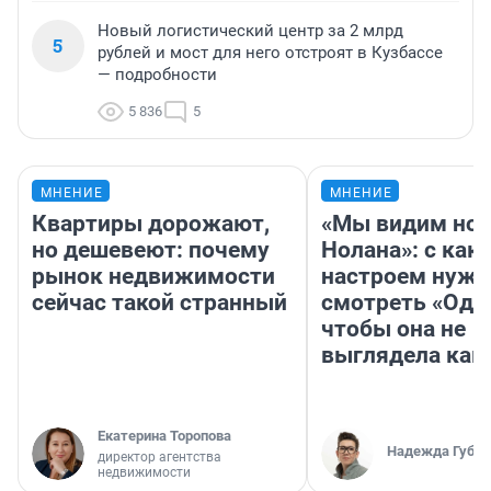
Новый логистический центр за 2 млрд
5
рублей и мост для него отстроят в Кузбассе
— подробности
5 836
5
МНЕНИЕ
МНЕНИЕ
Квартиры дорожают,
«Мы видим нов
но дешевеют: почему
Нолана»: с как
рынок недвижимости
настроем нужн
сейчас такой странный
смотреть «Оди
чтобы она не
выглядела как
Екатерина Торопова
Надежда Губар
директор агентства
недвижимости