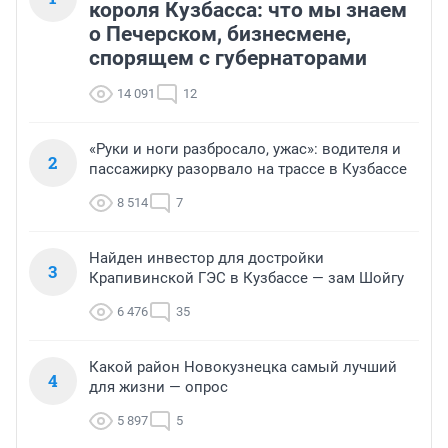
короля Кузбасса: что мы знаем
о Печерском, бизнесмене,
спорящем с губернаторами
14 091
12
«Руки и ноги разбросало, ужас»: водителя и
2
пассажирку разорвало на трассе в Кузбассе
8 514
7
Найден инвестор для достройки
3
Крапивинской ГЭС в Кузбассе — зам Шойгу
6 476
35
Какой район Новокузнецка самый лучший
4
для жизни — опрос
5 897
5