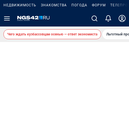
НЕДВИЖИМОСТЬ
ЗНАКОМСТВА
ПОГОДА
ФОРУМ
ТЕЛЕПРО
Чего ждать кузбассовцам осенью — ответ экономиста
Льготный про