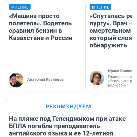
МНЕНИЕ
МНЕНИЕ
«Машина просто
«Спуталась реч
полетела». Водитель
пургу». Врач — 
сравнил бензин в
смертельном д
Казахстане и России
который слож
обнаружить
Ирина Волкова
Главврач клини
Анатолий Кузнецов
«Реабилитация 
Волковой»
РЕКОМЕНДУЕМ
На пляже под Геленджиком при атаке
БПЛА погибли преподаватель
английского языка и ее 12-летняя