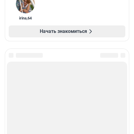
irina
,
64
Начать знакомиться