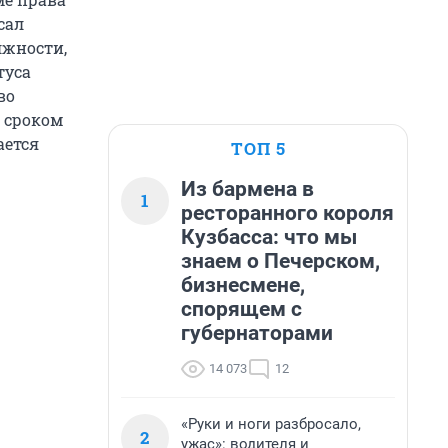
сал
лжности,
туса
во
 сроком
ается
ТОП 5
Из бармена в
1
ресторанного короля
Кузбасса: что мы
знаем о Печерском,
бизнесмене,
спорящем с
губернаторами
14 073
12
«Руки и ноги разбросало,
2
ужас»: водителя и