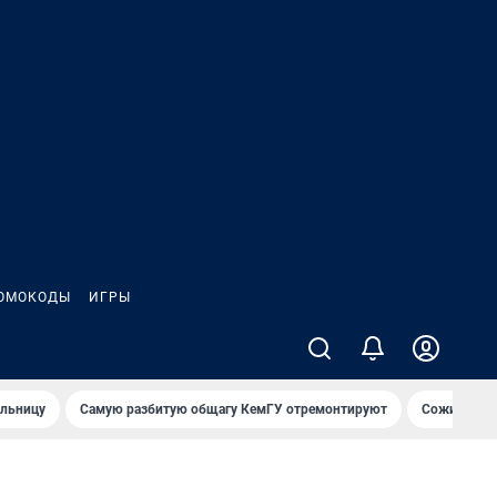
ОМОКОДЫ
ИГРЫ
ольницу
Самую разбитую общагу КемГУ отремонтируют
Сожительни