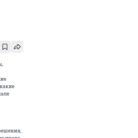
ы,
кие
 какие
иале
решения,
ме права