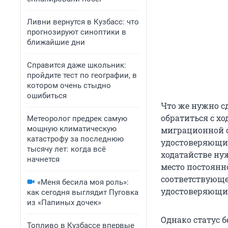
Ливни вернутся в Кузбасс: что
прогнозируют синоптики в
ближайшие дни
Справится даже школьник:
пройдите тест по географии, в
котором очень стыдно
ошибиться
Что же нужно с
обратиться с х
Метеоролог предрек самую
мощную климатическую
миграционной с
катастрофу за последнюю
удостоверяющий
тысячу лет: когда всё
ходатайстве ну
начнется
место постоянн
соответствующе
«Меня бесила моя роль»:
удостоверяющи
как сегодня выглядит Пуговка
из «Папиных дочек»
Однако статус 
Топливо в Кузбассе впервые