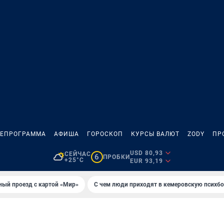
ЛЕПРОГРАММА
АФИША
ГОРОСКОП
КУРСЫ ВАЛЮТ
ZODY
ПР
USD 80,93
СЕЙЧАС
6
ПРОБКИ
+25°C
EUR 93,19
ный проезд с картой «Мир»
С чем люди приходят в кемеровскую психб