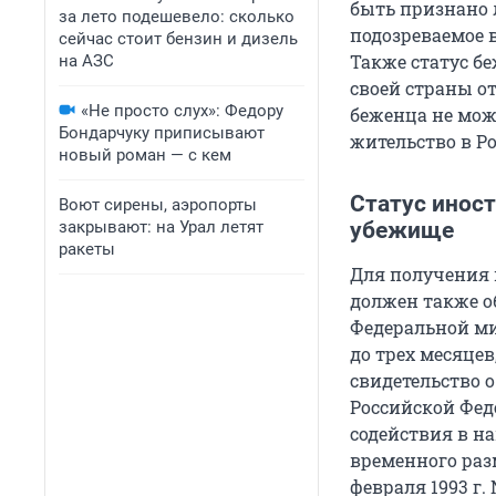
быть признано 
за лето подешевело: сколько
подозреваемое 
сейчас стоит бензин и дизель
Также статус б
на АЗС
своей страны о
«Не просто слух»: Федору
беженца не мож
Бондарчуку приписывают
жительство в Р
новый роман — с кем
Статус инос
Воют сирены, аэропорты
закрывают: на Урал летят
убежище
ракеты
Для получения 
должен также о
Федеральной ми
до трех месяце
свидетельство 
Российской Фед
содействия в н
временного разм
февраля 1993 г