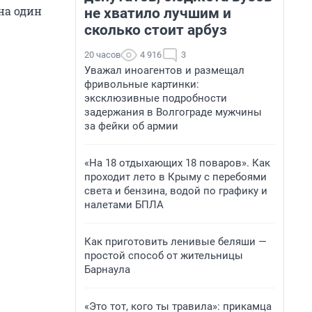
на один
не хватило лучшим и
сколько стоит арбуз
20 часов
4 916
3
Уважал иноагентов и размещал
фривольные картинки:
эксклюзивные подробности
задержания в Волгограде мужчины
за фейки об армии
«На 18 отдыхающих 18 поваров». Как
проходит лето в Крыму с перебоями
света и бензина, водой по графику и
налетами БПЛА
Как приготовить ленивые беляши —
простой способ от жительницы
Барнаула
«Это тот, кого ты травила»: прикамца