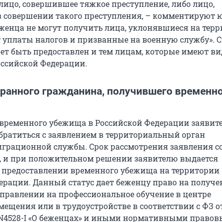
лицо, совершившее тяжкое преступление, либо лицо,
в совершении такого преступления, – комментируют 
еженца не могут получить лица, уклонявшиеся на тер
т уплаты налогов и призванные на военную службу». С
ет быть предоставлен и тем лицам, которые имеют ви
оссийской Федерации.
транного гражданина, получившего временн
временного убежища в Российской Федерации заявит
братиться с заявлением в территориальный орган
грационной службы. Срок рассмотрения заявления с
в, и при положительном решении заявителю выдается
о предоставлении временного убежища на территории
ерации. Данный статус дает беженцу право на получе
аправлении на профессиональное обучение в центре
ещения или в трудоустройстве в соответствии с ФЗ от
. N4528-I «О беженцах» и иными нормативными право