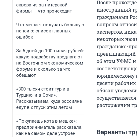
После прохожде
сквера из-за питерской
иностранный гр
фирмы — что происходит
гражданами Рос
вопросы относи
Что мешает получать большую
пенсию: список главных
экспертов, ник
ошибок
некоторых нюан
гражданско-пра
За 5 дней до 100 тысяч рублей:
превышающий тр
какую подработку предлагают
об этом УФМС и
на Восточном экономическом
соответствующе
форуме и сколько за что
обещают
юридическому а
десяти рабочих
«300 тысяч стоит тур и в
обязан уведоми
Турцию, и в Сочи».
осуществляется
Рассказываем, куда россияне
расторжении тр
едут в отпуск этим летом
«Покупаешь кота в мешке»:
предприниматель рассказала,
Варианты тр
как на самом деле устроен