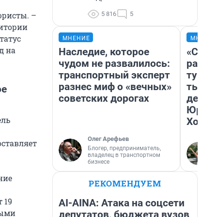
5 816
5
юристы. –
ритории
татус
МНЕНИЕ
МНЕНИ
д на
Наследие, которое
«Слив
чудом не развалилось:
разоч
транспортный эксперт
турис
разнес миф о «вечных»
тысяч
ое
советских дорогах
день 
Юрско
ель
Хогва
Олег Арефьев
оставляет
Блогер, предприниматель,
владелец в транспортном
бизнесе
ние
РЕКОМЕНДУЕМ
 19
AI-AINA: Атака на соцсети
выми
депутатов, бюджета вузов