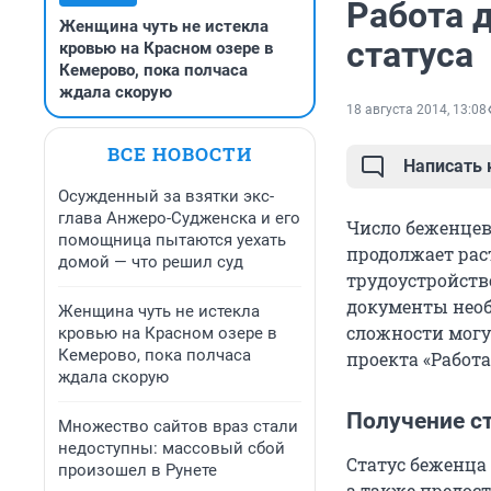
Работа 
Женщина чуть не истекла
статуса
кровью на Красном озере в
Кемерово, пока полчаса
ждала скорую
18 августа 2014, 13:08
ВСЕ НОВОСТИ
Написать
Осужденный за взятки экс-
глава Анжеро-Судженска и его
Число беженцев
помощница пытаются уехать
продолжает рас
домой — что решил суд
трудоустройств
документы необ
Женщина чуть не истекла
сложности могу
кровью на Красном озере в
Кемерово, пока полчаса
проекта «Работа
ждала скорую
Получение с
Множество сайтов враз стали
недоступны: массовый сбой
Статус беженца
произошел в Рунете
а также предост