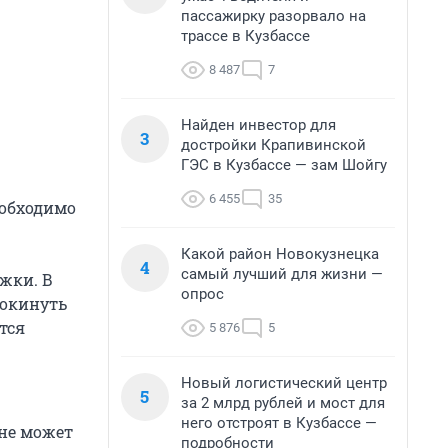
пассажирку разорвало на
трассе в Кузбассе
8 487
7
Найден инвестор для
3
достройки Крапивинской
ГЭС в Кузбассе — зам Шойгу
6 455
35
еобходимо
Какой район Новокузнецка
4
самый лучший для жизни —
жки. В
опрос
покинуть
тся
5 876
5
Новый логистический центр
5
за 2 млрд рублей и мост для
него отстроят в Кузбассе —
 не может
подробности