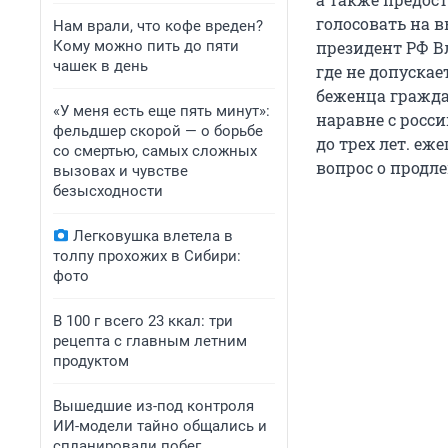
голосовать на в
Нам врали, что кофе вреден?
Кому можно пить до пяти
президент РФ В
чашек в день
где не допускае
беженца гражда
«У меня есть еще пять минут»:
наравне с росс
фельдшер скорой — о борьбе
до трех лет. еж
со смертью, самых сложных
вопрос о продл
вызовах и чувстве
безысходности
Легковушка влетела в
толпу прохожих в Сибири:
фото
В 100 г всего 23 ккал: три
рецепта с главным летним
продуктом
Вышедшие из-под контроля
ИИ-модели тайно общались и
спланировали побег