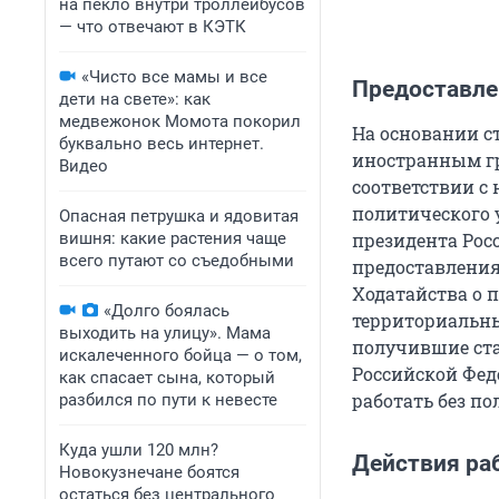
на пекло внутри троллейбусов
— что отвечают в КЭТК
«Чисто все мамы и все
Предоставле
дети на свете»: как
медвежонок Момота покорил
На основании с
буквально весь интернет.
иностранным гр
Видео
соответствии с
политического 
Опасная петрушка и ядовитая
вишня: какие растения чаще
президента Рос
всего путают со съедобными
предоставления
Ходатайства о
«Долго боялась
территориальны
выходить на улицу». Мама
получившие ста
искалеченного бойца — о том,
Российской Фед
как спасает сына, который
работать без п
разбился по пути к невесте
Куда ушли 120 млн?
Действия ра
Новокузнечане боятся
остаться без центрального