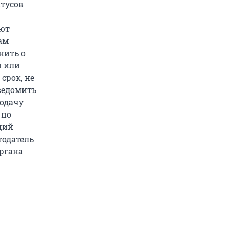
атусов
ают
ам
нить о
й или
срок, не
ведомить
подачу
 по
щий
тодатель
ргана