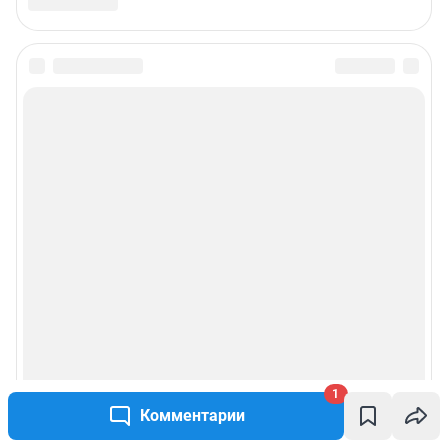
mariya.revina@shkulev.ru
, моб. +7 910 402 4056
Редакция сайта не несет ответственности за достоверность
информации, содержащейся в рекламных объявлениях.
Информация об ограничениях
Политика использования cookies
Рекомендательные системы
Политика конфиденциальности и обработки персональных данных и
правила использования сайта
© ООО «Сеть городских порталов»
© ООО «Интернет Технологии»
1
Комментарии