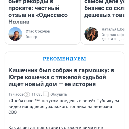
бьет рекорды в
самом деле ус
прокате: честный
бизнес со скл
отзыв на «Одиссею»
дешевых това
Нолана
Наталья Шорох
Стас Соколов
Открыла кофейн
Эксперт
деньги соцразв
РЕКОМЕНДУЕМ
Кишечник был собран в гармошку: в
Югре кошечка с тяжелой судьбой
ищет новый дом — ее история
19 часов
11 685
Обсудить
«Я тебя счас ***, петухом поедешь в зону!» Публикуем
видео нападения уральского гопника на ветерана
СВО
Как за август подготовить огород к зиме и не