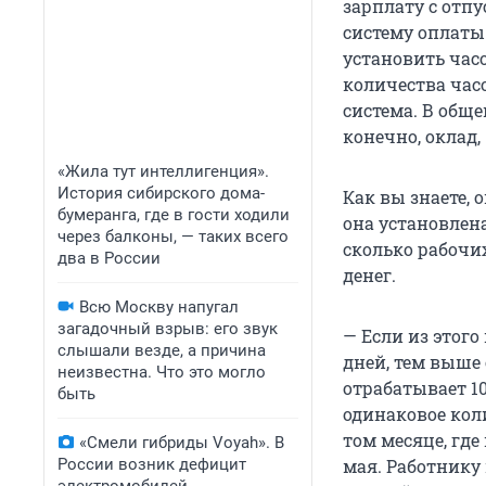
зарплату с отп
систему оплаты
установить часо
количества часо
система. В общ
конечно, оклад
«Жила тут интеллигенция».
История сибирского дома-
Как вы знаете, 
бумеранга, где в гости ходили
она установлен
через балконы, — таких всего
сколько рабочи
два в России
денег.
Всю Москву напугал
загадочный взрыв: его звук
— Если из этого
слышали везде, а причина
дней, тем выше 
неизвестна. Что это могло
отрабатывает 10
быть
одинаковое коли
том месяце, где
«Смели гибриды Voyah». В
России возник дефицит
мая. Работнику 