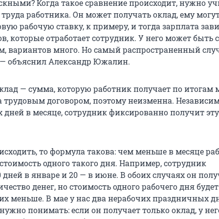
ускными? Когда такое сравнение происходит, нужно у
 труда работника. Он может получать оклад, ему могу
вую рабочую ставку, к примеру, и тогда зарплата зави
в, которые отработает сотрудник. У него может быть 
ем, вариантов много. Но самый распространенный случ
, — объяснил Александр Южалин.
оклад — сумма, которую работник получает по итогам 
а трудовым договором, поэтому неизменна. Независимо
х дней в месяце, сотрудник фиксированно получит эт
 исходить, то формула такова: чем меньше в месяце ра
стоимость одного такого дня. Например, сотрудник
 дней в январе и 20 — в июне. В обоих случаях он пол
чество денег, но стоимость одного рабочего дня буде
 их меньше. В мае у нас два нерабочих праздничных дн
нужно понимать: если он получает только оклад, у нег