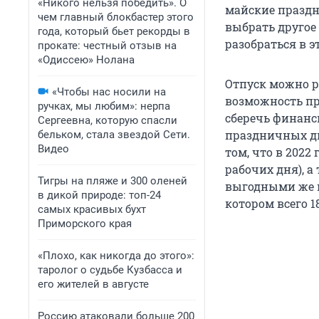
«Никого нельзя победить». О
майские праздн
чем главный блокбастер этого
выбрать другое
года, который бьет рекорды в
разобраться в э
прокате: честный отзыв на
«Одиссею» Нолана
Отпуск можно р
«Чтобы нас носили на
возможность пр
ручках, мы любим»: нерпа
сберечь финанс
Сергеевна, которую спасли
праздничных дн
бельком, стала звездой Сети.
Видео
том, что в 2022 
рабочих дня), а
Тигры на пляже и 300 оленей
выгодными же м
в дикой природе: топ-24
котором всего 1
самых красивых бухт
Приморского края
«Плохо, как никогда до этого»:
таролог о судьбе Кузбасса и
его жителей в августе
Россию атаковали больше 200