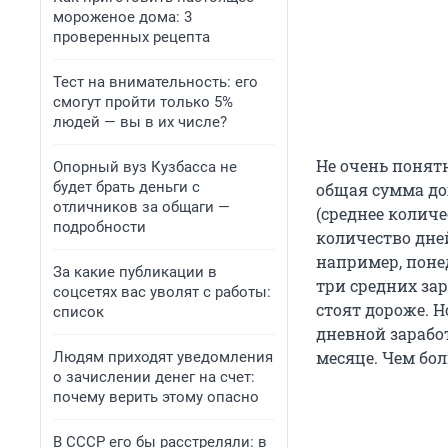
мороженое дома: 3
проверенных рецепта
Тест на внимательность: его
смогут пройти только 5%
людей — вы в их числе?
Не очень понят
Опорный вуз Кузбасса не
будет брать деньги с
общая сумма дохо
отличников за общаги —
(среднее колич
подробности
количество дней
например, понед
За какие публикации в
три средних зар
соцсетях вас уволят с работы:
стоят дороже. Н
список
дневной заработ
месяце. Чем бол
Людям приходят уведомления
о зачислении денег на счет:
почему верить этому опасно
В СССР его бы расстреляли: в