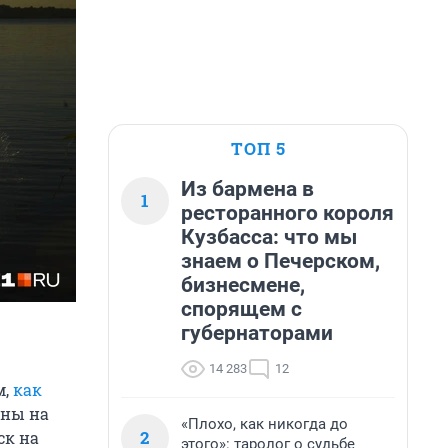
ТОП 5
Из бармена в
1
ресторанного короля
Кузбасса: что мы
знаем о Печерском,
бизнесмене,
спорящем с
губернаторами
14 283
12
м,
как
ены на
«Плохо, как никогда до
2
ск на
этого»: таролог о судьбе