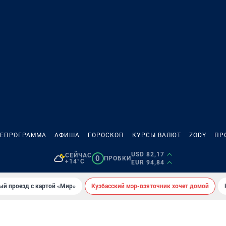
ЛЕПРОГРАММА
АФИША
ГОРОСКОП
КУРСЫ ВАЛЮТ
ZODY
ПР
USD 82,17
СЕЙЧАС
0
ПРОБКИ
+14°C
EUR 94,84
ый проезд с картой «Мир»
Кузбасский мэр-взяточник хочет домой