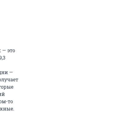
 — это
9,3
дни —
олучает
оторые
ий
ом-то
скные.