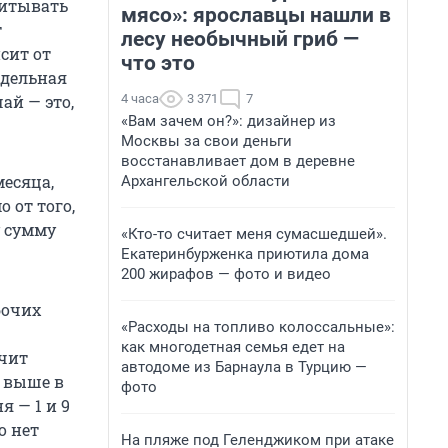
читывать
мясо»: ярославцы нашли в
т
лесу необычный гриб —
сит от
что это
сдельная
4 часа
3 371
7
ай — это,
«Вам зачем он?»: дизайнер из
Москвы за свои деньги
восстанавливает дом в деревне
месяца,
Архангельской области
 от того,
у сумму
«Кто-то считает меня сумасшедшей».
Екатеринбурженка приютила дома
200 жирафов — фото и видео
бочих
«Расходы на топливо колоссальные»:
как многодетная семья едет на
учит
автодоме из Барнаула в Турцию —
т выше в
фото
я — 1 и 9
о нет
На пляже под Геленджиком при атаке