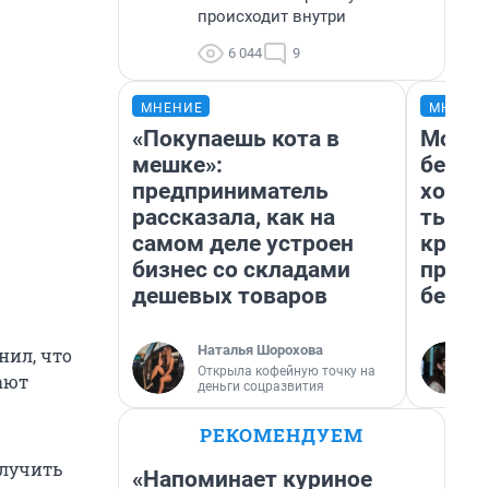
происходит внутри
6 044
9
МНЕНИЕ
МНЕНИ
«Покупаешь кота в
Мой б
мешке»:
береж
предприниматель
хотел
рассказала, как на
тысяч
самом деле устроен
креди
бизнес со складами
приех
дешевых товаров
безоп
Наталья Шорохова
нил, что
Открыла кофейную точку на
ают
деньги соцразвития
РЕКОМЕНДУЕМ
олучить
«Напоминает куриное