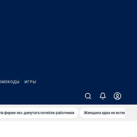
ОМОКОДЫ
ИГРЫ
На ферме экс-депутата погибли работники
Женщина едва не истекла кро