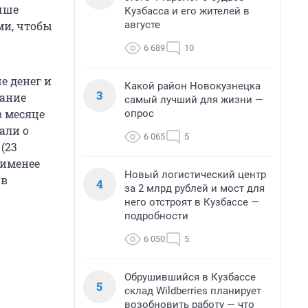
чше
Кузбасса и его жителей в
августе
ми, чтобы
6 689
10
е денег и
Какой район Новокузнецка
3
лание
самый лучший для жизни —
в месяце
опрос
али о
6 065
5
 (23
аименее
Новый логистический центр
 в
4
за 2 млрд рублей и мост для
него отстроят в Кузбассе —
подробности
6 050
5
Обрушившийся в Кузбассе
5
склад Wildberries планирует
возобновить работу — что