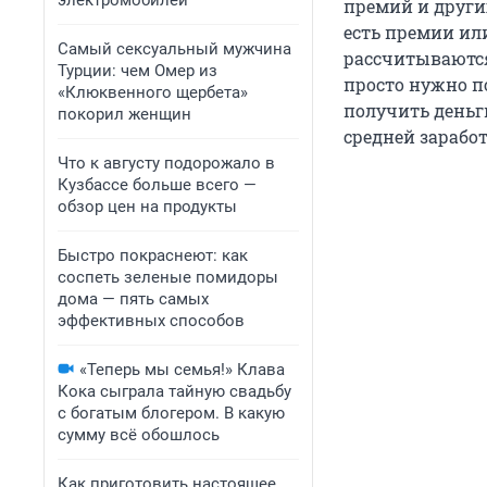
электромобилей
премий и других
есть премии ил
Самый сексуальный мужчина
рассчитываются
Турции: чем Омер из
просто нужно по
«Клюквенного щербета»
получить деньг
покорил женщин
средней зарабо
Что к августу подорожало в
Кузбассе больше всего —
обзор цен на продукты
Быстро покраснеют: как
соспеть зеленые помидоры
дома — пять самых
эффективных способов
«Теперь мы семья!» Клава
Кока сыграла тайную свадьбу
с богатым блогером. В какую
сумму всё обошлось
Как приготовить настоящее