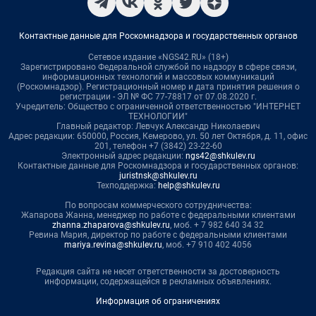
Контактные данные для Роскомнадзора и государственных органов
Сетевое издание «NGS42.RU» (18+)
Зарегистрировано Федеральной службой по надзору в сфере связи,
информационных технологий и массовых коммуникаций
(Роскомнадзор). Регистрационный номер и дата принятия решения о
регистрации - ЭЛ № ФС 77-78817 от 07.08.2020 г.
Учредитель: Общество с ограниченной ответственностью "ИНТЕРНЕТ
ТЕХНОЛОГИИ"
Главный редактор: Левчук Александр Николаевич
Адрес редакции: 650000, Россия, Кемерово, ул. 50 лет Октября, д. 11, офис
201, телефон +7 (3842) 23-22-60
Электронный адрес редакции:
ngs42@shkulev.ru
Контактные данные для Роскомнадзора и государственных органов:
juristnsk@shkulev.ru
Техподдержка:
help@shkulev.ru
По вопросам коммерческого сотрудничества:
Жапарова Жанна, менеджер по работе с федеральными клиентами
zhanna.zhaparova@shkulev.ru
, моб. + 7 982 640 34 32
Ревина Мария, директор по работе с федеральными клиентами
mariya.revina@shkulev.ru
, моб. +7 910 402 4056
Редакция сайта не несет ответственности за достоверность
информации, содержащейся в рекламных объявлениях.
Информация об ограничениях