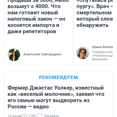
Продашь за 3000, налог
«Спуталась реч
возьмут с 4000. Что
пургу». Врач — 
нам готовит новый
смертельном д
налоговый закон — он
который слож
коснется импорта и
обнаружить
даже репетиторов
Ирина Волкова
Главврач клини
Анастасия Завгородняя
«Реабилитация 
Волковой»
РЕКОМЕНДУЕМ
Фермер Джастас Уолкер, известный
как «веселый молочник», заявил что
его семью могут выдворить из
России — видео
13 часов
7 091
Обсудить