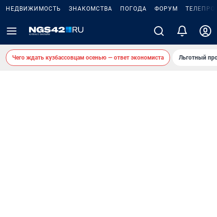
НЕДВИЖИМОСТЬ
ЗНАКОМСТВА
ПОГОДА
ФОРУМ
ТЕЛЕПРО
Чего ждать кузбассовцам осенью — ответ экономиста
Льготный про