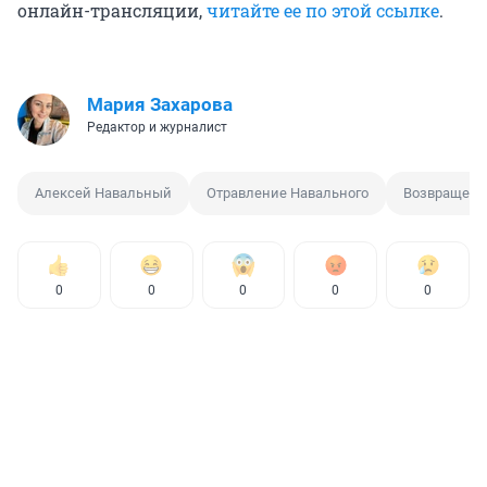
онлайн-трансляции,
читайте ее по этой ссылке
.
Мария Захарова
Редактор и журналист
Алексей Навальный
Отравление Навального
Возвращени
0
0
0
0
0