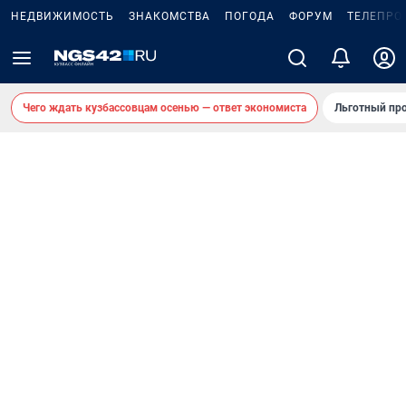
НЕДВИЖИМОСТЬ
ЗНАКОМСТВА
ПОГОДА
ФОРУМ
ТЕЛЕПРО
Чего ждать кузбассовцам осенью — ответ экономиста
Льготный про