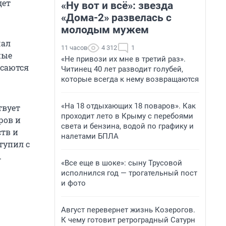
дет
«Ну вот и всё»: звезда
«Дома-2» развелась с
молодым мужем
чал
11 часов
4 312
1
ные
«Не привози их мне в третий раз».
асаются
Читинец 40 лет разводит голубей,
которые всегда к нему возвращаются
«На 18 отдыхающих 18 поваров». Как
твует
проходит лето в Крыму с перебоями
ров и
света и бензина, водой по графику и
тв и
налетами БПЛА
тупил с
.
«Все еще в шоке»: сыну Трусовой
исполнился год — трогательный пост
и фото
Август перевернет жизнь Козерогов.
К чему готовит ретроградный Сатурн