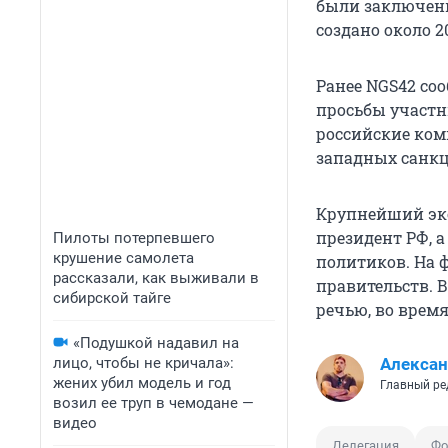
были заключены
создано около 2
Ранее NGS42 соо
просьбы участн
российские ком
западных санкц
Крупнейший эко
президент РФ, 
Пилоты потерпевшего
крушение самолета
политиков. На 
рассказали, как выживали в
правительств. 
сибирской тайге
речью, во врем
«Подушкой надавил на
лицо, чтобы не кричала»:
Алексан
жених убил модель и год
Главный ре
возил ее труп в чемодане —
видео
Делегация
Фо