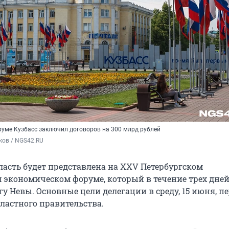
руме Кузбасс заключил договоров на 300 млрд рублей
ков / NGS42.RU
ласть будет представлена на XXV Петербургском
экономическом форуме, который в течение трех дней
егу Невы. Основные цели делегации в среду, 15 июня, п
бластного правительства.