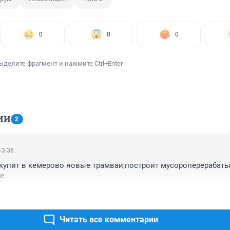
0
0
0
ыделите фрагмент и нажмите Ctrl+Enter
ИИ
2
13:36
купит в кемерово новые трамваи,построит мусороперерабат
е
Читать все комментарии