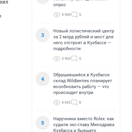
авил
опрос
5 949
5
е
Новый логистический центр
3
за 2 млрд рублей и мост для
него отстроят в Кузбассе —
подробности
5 903
5
Обрушившийся в Кузбассе
4
склад Wildberries планирует
возобновить работу — что
происходит внутри
4 692
8
Наручники вместо Rolex: как
5
судили экс-главу Минздрава
Кузбасса и бывшего