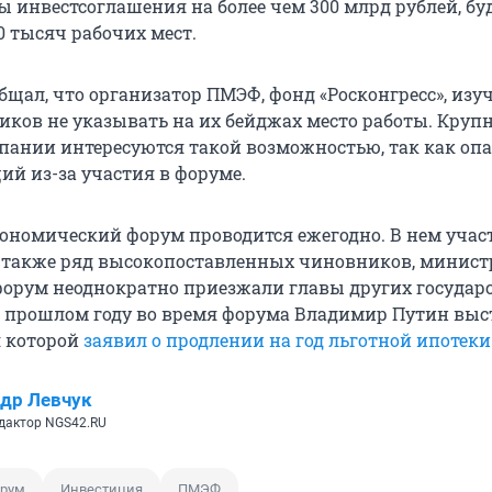
 инвестсоглашения на более чем 300 млрд рублей, бу
0 тысяч рабочих мест.
бщал, что организатор ПМЭФ, фонд «Росконгресс», изу
иков не указывать на их бейджах место работы. Круп
пании интересуются такой возможностью, так как оп
ий из-за участия в форуме.
номический форум проводится ежегодно. В нем учас
а также ряд высокопоставленных чиновников, минист
форум неоднократно приезжали главы других государс
В прошлом году во время форума Владимир Путин выс
я которой
заявил о продлении на год льготной ипотеки
др Левчук
дактор NGS42.RU
рум
Инвестиция
ПМЭФ