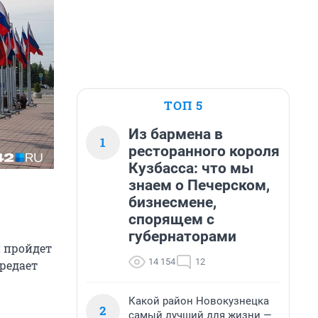
ТОП 5
Из бармена в
1
ресторанного короля
Кузбасса: что мы
знаем о Печерском,
бизнесмене,
спорящем с
губернаторами
 пройдет
14 154
12
ередает
Какой район Новокузнецка
2
самый лучший для жизни —