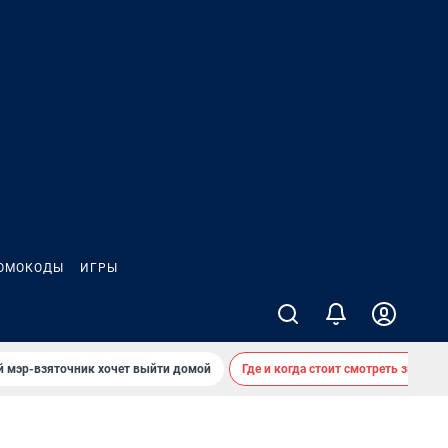
ОМОКОДЫ
ИГРЫ
й мэр-взяточник хочет выйти домой
Где и когда стоит смотреть звездоп