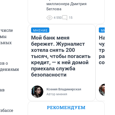
миллионера Дмитрия
Беглова
4 550
15
 числе
МНЕНИЕ
МНЕНИ
 мы
Мой банк меня
Насле
льных
бережет. Журналист
чудом
хотела снять 200
транс
тысяч, чтобы погасить
разне
кредит, — к ней домой
совет
ов о
приехала служба
ждениями
безопасности
ав
Ксения Владимирская
Автор мнения
РЕКОМЕНДУЕМ
збассе