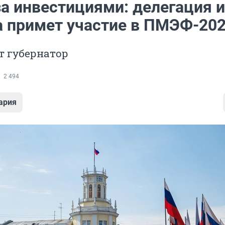
за инвестициями: делегация и
а примет участие в ПМЭФ-20
т губернатор
2 494
ария