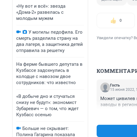
«Ну вот и всё»: звезда
«Дома-2» развелась с
молодым мужем
0
У могилы педофила. Его
смерть разделила страну на
Увидели опечатку? В
два лагеря, а защитника детей
отправила за решетку
На ферме бывшего депутата в
КОММЕНТАР
Кузбассе задохнулись в
колодце с навозом двое
сотрудников: что известно
Гость
15 июня 2022, 
«В добыче дно и стучаться
Может цивилев 
снизу не будут»: экономист
заводы в регион
Зубаревич — о том, что ждет
Кузбасс осенью
Больше не скрывает:
Полина Гагарина показала