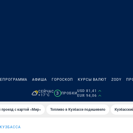
ЛЕПРОГРАММА
АФИША
ГОРОСКОП
КУРСЫ ВАЛЮТ
ZODY
ПР
USD 81,41
СЕЙЧАС
3
ПРОБКИ
+17°C
EUR 94,06
 проезд с картой «Мир»
Топливо в Кузбассе подешевело
Кузбасски
 КУЗБАССА