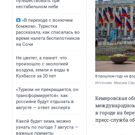
путешествовать при
нестабильном небе
«В переходе с вонючим
бомжом». Туристка
рассказала, как спасалась во
время налета беспилотников
на Сочи
Не цветет, а пахнет: что
произошло с экологией
воздуха, земли и воды в
Кузбассе за 20 лет
В прошлом году на фо
Источник: 
Максим Сер
«Туризм не прекращается, он
трансформируется»: как
Кемеровская об
россияне будут отдыхать в
международном 
августе — ответ эксперта
в городе на бер
пресс-служба о
Какой будет зима, можно
узнать по погоде 7 августа —
важные приметы