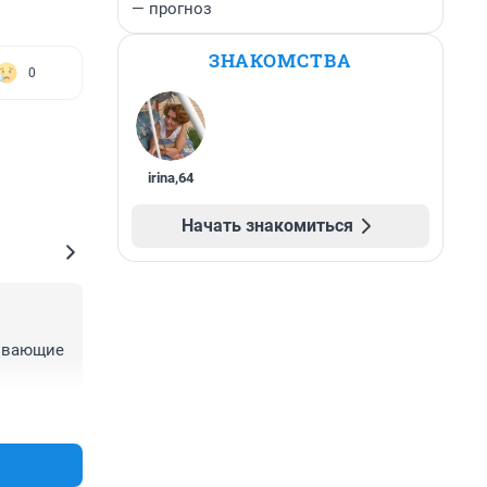
— прогноз
ЗНАКОМСТВА
0
irina
,
64
Начать знакомиться
ывающие 
+0
–0