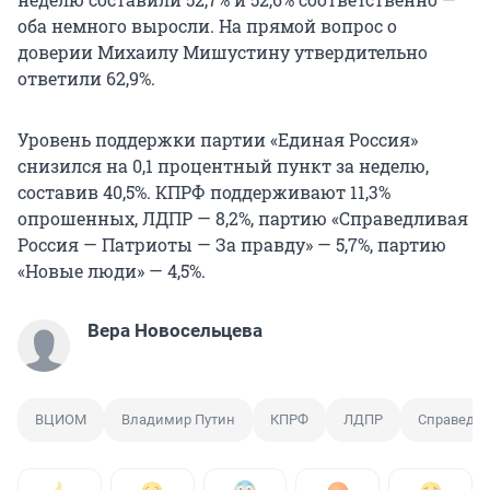
оба немного выросли. На прямой вопрос о
доверии Михаилу Мишустину утвердительно
ответили 62,9%.
Уровень поддержки партии «Единая Россия»
снизился на 0,1 процентный пункт за неделю,
составив 40,5%. КПРФ поддерживают 11,3%
опрошенных, ЛДПР — 8,2%, партию «Справедливая
Россия — Патриоты — За правду» — 5,7%, партию
«Новые люди» — 4,5%.
Вера Новосельцева
ВЦИОМ
Владимир Путин
КПРФ
ЛДПР
Справедли