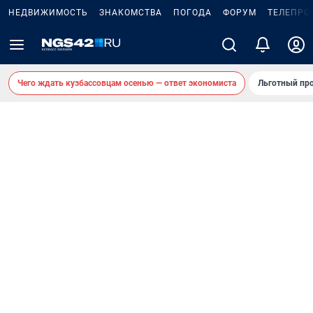
НЕДВИЖИМОСТЬ
ЗНАКОМСТВА
ПОГОДА
ФОРУМ
ТЕЛЕПРО
Чего ждать кузбассовцам осенью — ответ экономиста
Льготный про