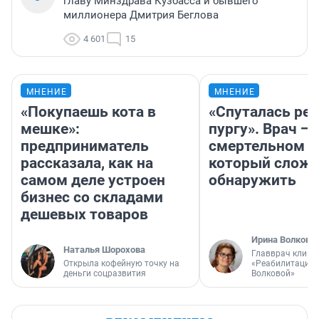
главу Минздрава Кузбасса и бывшего
миллионера Дмитрия Беглова
4 601
15
МНЕНИЕ
МНЕНИЕ
«Покупаешь кота в
«Спуталась реч
мешке»:
пургу». Врач — 
предприниматель
смертельном д
рассказала, как на
который слож
самом деле устроен
обнаружить
бизнес со складами
дешевых товаров
Ирина Волкова
Наталья Шорохова
Главврач клини
Открыла кофейную точку на
«Реабилитация 
деньги соцразвития
Волковой»