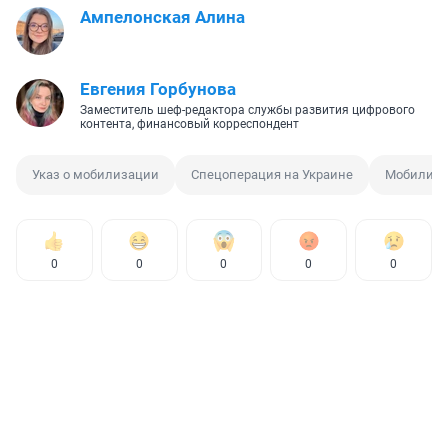
Ампелонская Алина
Евгения Горбунова
Заместитель шеф-редактора службы развития цифрового
контента, финансовый корреспондент
Указ о мобилизации
Спецоперация на Украине
Мобилиза
0
0
0
0
0