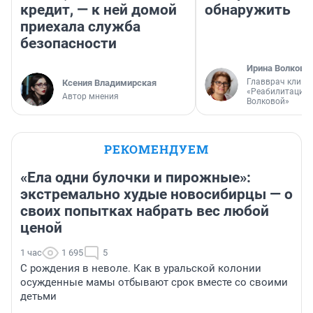
кредит, — к ней домой
обнаружить
приехала служба
безопасности
Ирина Волкова
Главврач клини
Ксения Владимирская
«Реабилитация 
Автор мнения
Волковой»
РЕКОМЕНДУЕМ
«Ела одни булочки и пирожные»:
экстремально худые новосибирцы — о
своих попытках набрать вес любой
ценой
1 час
1 695
5
С рождения в неволе. Как в уральской колонии
осужденные мамы отбывают срок вместе со своими
детьми