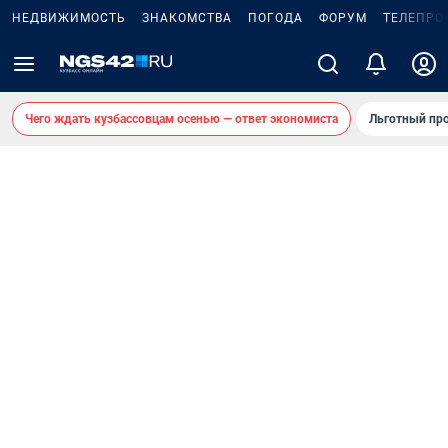
НЕДВИЖИМОСТЬ
ЗНАКОМСТВА
ПОГОДА
ФОРУМ
ТЕЛЕПРО
Чего ждать кузбассовцам осенью — ответ экономиста
Льготный про