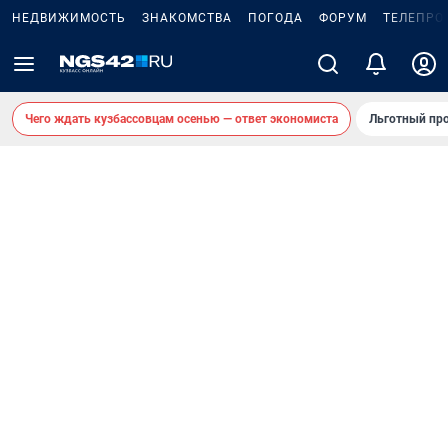
НЕДВИЖИМОСТЬ
ЗНАКОМСТВА
ПОГОДА
ФОРУМ
ТЕЛЕПРО
Чего ждать кузбассовцам осенью — ответ экономиста
Льготный про