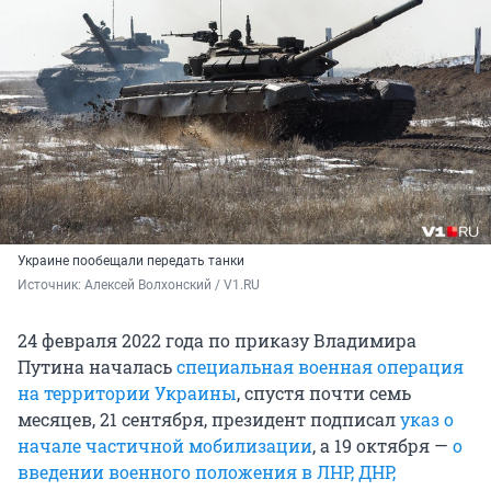
Украине пообещали передать танки
Источник: 
Алексей Волхонский / V1.RU
24 февраля 2022 года по приказу Владимира
Путина началась
специальная военная операция
на территории Украины
, спустя почти семь
месяцев, 21 сентября, президент подписал
указ о
начале частичной мобилизации
, а 19 октября —
о
введении военного положения в ЛНР, ДНР,