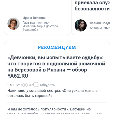
приехала служ
безопасности
Ирина Волкова
Главврач клиники
Ксения Владим
«Реабилитация доктора
Автор мнения
Волковой»
РЕКОМЕНДУЕМ
«Девчонки, вы испытываете судьбу»:
что творится в подпольной рюмочной
на Березовой в Рязани — обзор
YA62.RU
2 минуты
37
Обсудить
Накипело у младшей сестры: «Она уехала жить, а я
осталась быть хорошей»
«Нам не хотелось популярности». Бабушки из