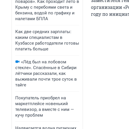
заместителя ге
поваров». Как проходит лето в
организации «Ро
Крыму с перебоями света и
бензина, водой по графику и
году по инициа
налетами БПЛА
Как две средних зарплаты:
каким специалистам в
Кузбассе работодатели готовы
платить больше
«Лёд был на лобовом
стекле». Спасённые в Сибири
лётчики рассказали, как
выживали почти трое суток в
тайге
Покупатель приобрел на
маркетплейсе новенький
телевизор, а вместе с ним —
кучу проблем
Надвигается волна пугающих