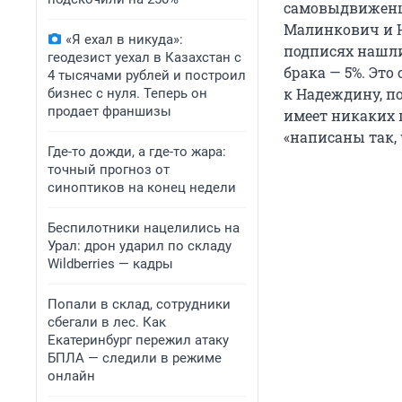
самовыдвиженца
Малинкович и Н
«Я ехал в никуда»:
подписях нашли 
геодезист уехал в Казахстан с
брака — 5%. Это
4 тысячами рублей и построил
к Надеждину, п
бизнес с нуля. Теперь он
продает франшизы
имеет никаких 
«написаны так,
Где-то дожди, а где-то жара:
точный прогноз от
синоптиков на конец недели
Беспилотники нацелились на
Урал: дрон ударил по складу
Wildberries — кадры
Попали в склад, сотрудники
сбегали в лес. Как
Екатеринбург пережил атаку
БПЛА — следили в режиме
онлайн