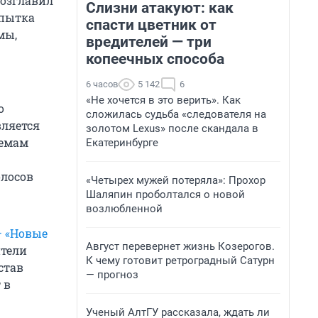
возглавил
Слизни атакуют: как
опытка
спасти цветник от
мы,
вредителей — три
копеечных способа
6 часов
5 142
6
«Не хочется в это верить». Как
о
сложилась судьба «следователя на
вляется
золотом Lexus» после скандала в
лемам
Екатеринбурге
олосов
«Четырех мужей потеряла»: Прохор
Шаляпин проболтался о новой
возлюбленной
— «Новые
Август перевернет жизнь Козерогов.
ители
К чему готовит ретроградный Сатурн
став
— прогноз
 в
Ученый АлтГУ рассказала, ждать ли