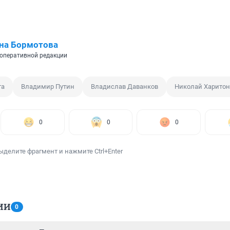
на Бормотова
оперативной редакции
та
Владимир Путин
Владислав Даванков
Николай Харитон
0
0
0
ыделите фрагмент и нажмите Ctrl+Enter
ИИ
0