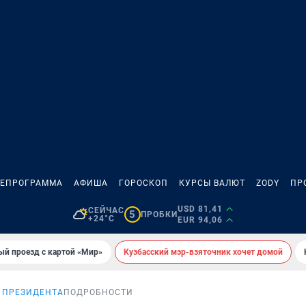
ЛЕПРОГРАММА
АФИША
ГОРОСКОП
КУРСЫ ВАЛЮТ
ZODY
ПР
USD 81,41
СЕЙЧАС
5
ПРОБКИ
+24°C
EUR 94,06
ый проезд с картой «Мир»
Кузбасский мэр-взяточник хочет домой
 ПРЕЗИДЕНТА
ПОДРОБНОСТИ