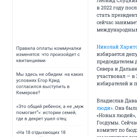
Леонид Слуцки
в 2022 году по
стать президент
сейчас занимае
международным
Николай Харит
Правила оплаты коммуналки
избирается депу
изменятся: что произойдет с
квитанциями
председателем 
Севера и Дальне
Мы здесь не обидим: на каких
участвовал — в 2
условиях Егор Крид
избирателей и 
согласился выступить в
Кемерове?
Владислав Дав
«Это общий ребенок, а не „муж
люди»
. Она был
помогает“»: истории семей,
«Новых людей»,
где в декрет ушел отец
Госдумы. Сейча
комитет по бюд
«На 18 отдыхающих 18