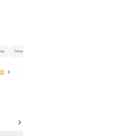
ов
Леонид Слуцкий
0