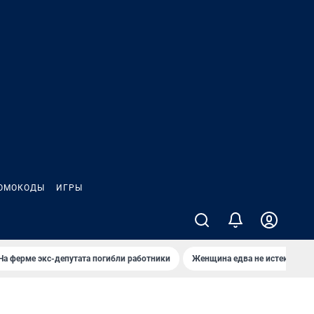
ОМОКОДЫ
ИГРЫ
На ферме экс-депутата погибли работники
Женщина едва не истекла кро