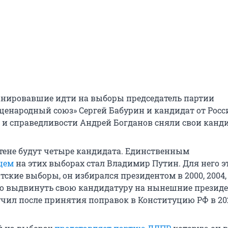
нировавшие идти на выборы председатель партии
щенародный союз» Сергей Бабурин и кандидат от Рос
 и справедливости Андрей Богданов сняли свои канд
етене будут четыре кандидата. Единственным
цем
на этих выборах стал Владимир Путин. Для него э
ские выборы, он избирался президентом в 2000, 2004, 
аво выдвинуть свою кандидатуру на нынешние презид
чил после принятия поправок в Конституцию РФ в 202