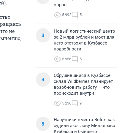
й).
опрос
5 992
5
ество
обращаясь
что не
Новый логистический центр
3
за 2 млрд рублей и мост для
о мнению,
него отстроят в Кузбассе —
подробности
5 956
5
Обрушившийся в Кузбассе
4
склад Wildberries планирует
возобновить работу — что
происходит внутри
5 236
9
Наручники вместо Rolex: как
5
судили экс-главу Минздрава
Кузбасса и бывшего