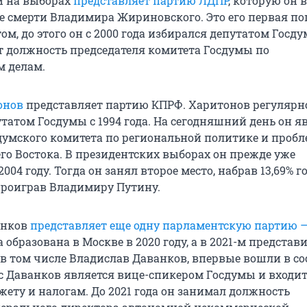
й на выборах
представляет партию ЛДПР
, которую он 
сле смерти Владимира Жириновского. Это его первая п
ом, до этого он с 2000 года избирался депутатом Госду
т должность председателя комитета Госдумы по
 делам.
онов
представляет партию КПРФ. Харитонов регулярн
татом Госдумы с 1994 года. На сегодняшний день он я
думского комитета по региональной политике и проб
го Востока. В президентских выборах он прежде уже
004 году. Тогда он занял второе место, набрав 13,69% г
проиграв Владимиру Путину.
анков
представляет еще одну парламентскую партию 
а образована в Москве в 2020 году, а в 2021-м представ
 в том числе Владислав Даванков, впервые вошли в со
с Даванков является вице-спикером Госдумы и входит
жету и налогам. До 2021 года он занимал должность