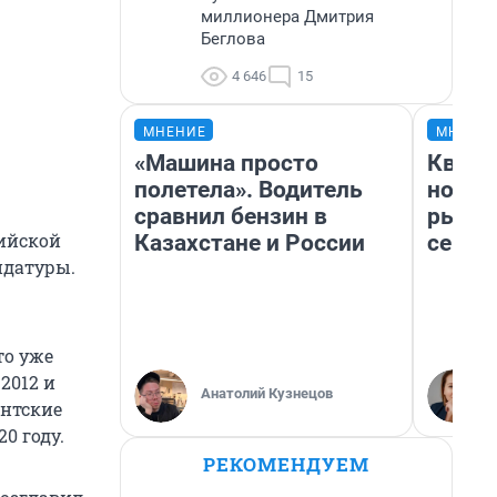
миллионера Дмитрия
Беглова
4 646
15
МНЕНИЕ
МНЕНИ
«Машина просто
Кварт
полетела». Водитель
но де
сравнил бензин в
рынок
сийской
Казахстане и России
сейча
идатуры.
то уже
2012 и
Анатолий Кузнецов
ентские
0 году.
РЕКОМЕНДУЕМ