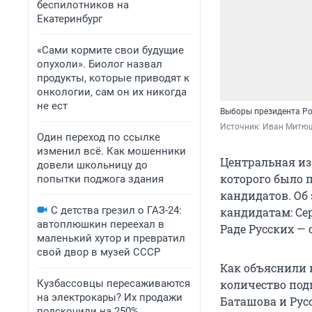
беспилотников на
Екатеринбург
«Сами кормите свои будущие
опухоли». Биолог назвал
продукты, которые приводят к
онкологии, сам он их никогда
не ест
Выборы президента Рос
Источник: 
Иван Митюш
Один переход по ссылке
изменил всё. Как мошенники
Центральная из
довели школьницу до
которого было 
попытки поджога здания
кандидатов. Об
С детства грезил о ГАЗ-24:
кандидатам: Се
автоплюшкин переехал в
Раде Русских — 
маленький хутор и превратил
свой двор в музей СССР
Как объяснили 
Кузбассовцы пересаживаются
количество под
на электрокары? Их продажи
Баташова и Рус
подскочили на 250%