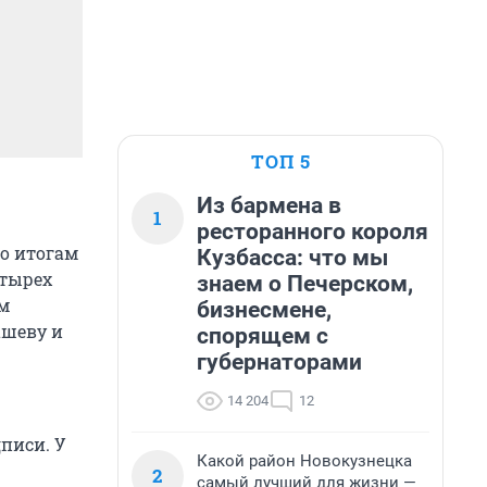
ТОП 5
Из бармена в
1
ресторанного короля
по итогам
Кузбасса: что мы
етырех
знаем о Печерском,
м
бизнесмене,
ашеву и
спорящем с
губернаторами
14 204
12
писи. У
Какой район Новокузнецка
2
самый лучший для жизни —