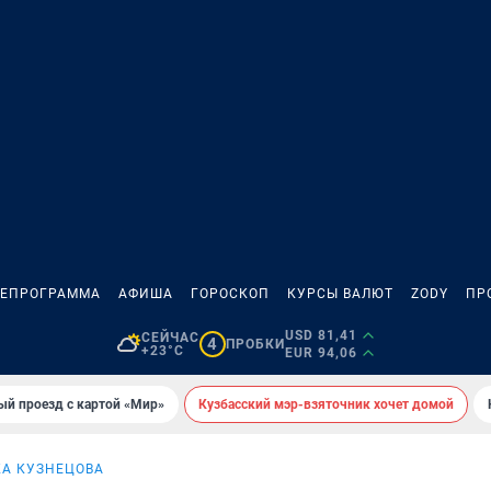
ЛЕПРОГРАММА
АФИША
ГОРОСКОП
КУРСЫ ВАЛЮТ
ZODY
ПР
USD 81,41
СЕЙЧАС
4
ПРОБКИ
+23°C
EUR 94,06
ый проезд с картой «Мир»
Кузбасский мэр-взяточник хочет домой
КА КУЗНЕЦОВА