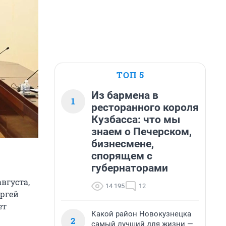
ТОП 5
Из бармена в
1
ресторанного короля
Кузбасса: что мы
знаем о Печерском,
бизнесмене,
спорящем с
губернаторами
вгуста,
14 195
12
ергей
ет
Какой район Новокузнецка
2
самый лучший для жизни —