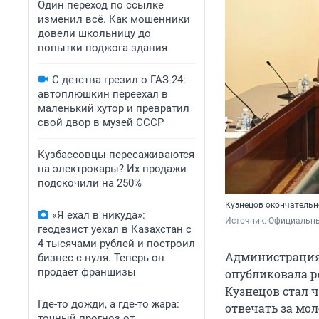
Один переход по ссылке
изменил всё. Как мошенники
довели школьницу до
попытки поджога здания
С детства грезил о ГАЗ-24:
автоплюшкин переехал в
маленький хутор и превратил
свой двор в музей СССР
Кузбассовцы пересаживаются
на электрокары? Их продажи
подскочили на 250%
Кузнецов окончательн
«Я ехал в никуда»:
Источник: 
Официальный
геодезист уехал в Казахстан с
4 тысячами рублей и построил
Администрация 
бизнес с нуля. Теперь он
продает франшизы
опубликовала р
Кузнецов стал ч
Где-то дожди, а где-то жара:
отвечать за мол
точный прогноз от