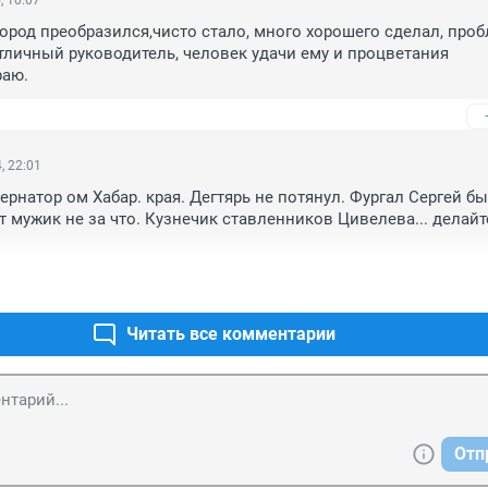
, 10:07
ород преобразился,чисто стало, много хорошего сделал, проб
тличный руководитель, человек удачи ему и процветания 
раю.
, 22:01
ернатор ом Хабар. края. Дегтярь не потянул. Фургал Сергей бы
т мужик не за что. Кузнечик ставленников Цивелева... делайте
Читать все комментарии
Отп