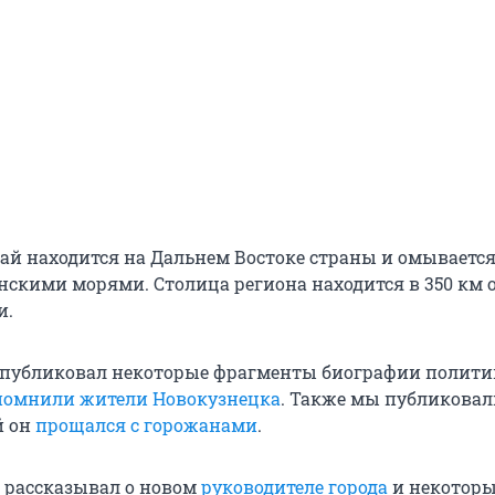
ай находится на Дальнем Востоке страны и омываетс
нскими морями. Столица региона находится в 350 км 
и.
 публиковал некоторые фрагменты биографии политик
помнили жители Новокузнецка
. Также мы публиковал
й он
прощался с горожанами
.
 рассказывал о новом
руководителе города
и некотор