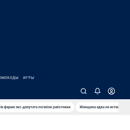
ОМОКОДЫ
ИГРЫ
На ферме экс-депутата погибли работники
Женщина едва не истекла кро