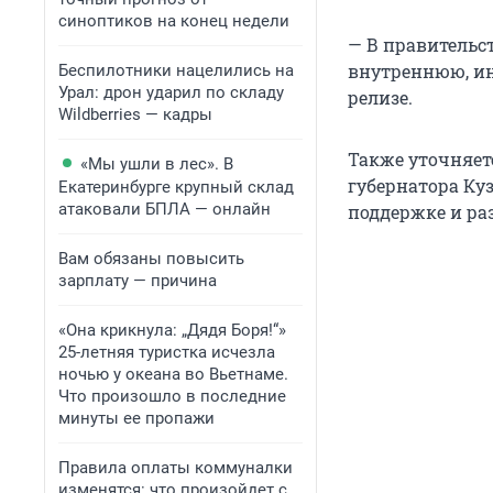
синоптиков на конец недели
— В правительс
внутреннюю, ин
Беспилотники нацелились на
Урал: дрон ударил по складу
релизе.
Wildberries — кадры
Также уточняет
«Мы ушли в лес». В
губернатора Куз
Екатеринбурге крупный склад
атаковали БПЛА — онлайн
поддержке и ра
Вам обязаны повысить
зарплату — причина
«Она крикнула: „Дядя Боря!“»
25-летняя туристка исчезла
ночью у океана во Вьетнаме.
Что произошло в последние
минуты ее пропажи
Правила оплаты коммуналки
изменятся: что произойдет с