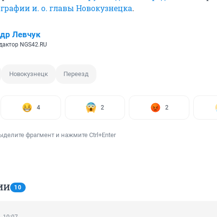
графии и. о. главы Новокузнецка
.
др Левчук
дактор NGS42.RU
Новокузнецк
Переезд
4
2
2
ыделите фрагмент и нажмите Ctrl+Enter
ИИ
10