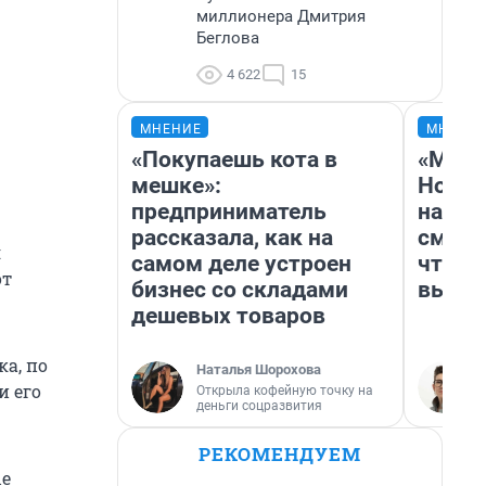
миллионера Дмитрия
Беглова
4 622
15
МНЕНИЕ
МНЕНИ
«Покупаешь кота в
«Мы в
мешке»:
Нолан
предприниматель
настр
рассказала, как на
смотр
я
самом деле устроен
чтобы
от
бизнес со складами
выгля
дешевых товаров
а, по
Наталья Шорохова
и его
Открыла кофейную точку на
деньги соцразвития
РЕКОМЕНДУЕМ
ые