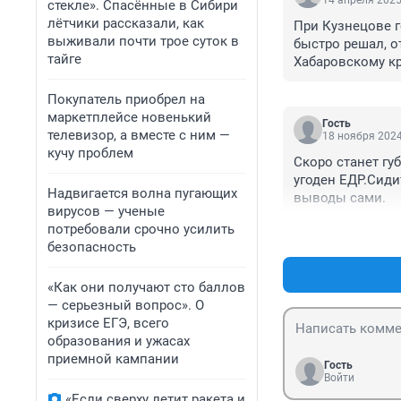
14 апреля 2025
стекле». Спасённые в Сибири
лётчики рассказали, как
При Кузнецове г
выживали почти трое суток в
быстро решал, о
тайге
Хабаровскому к
Покупатель приобрел на
маркетплейсе новенький
Гость
телевизор, а вместе с ним —
18 ноября 2024
кучу проблем
Скоро станет губ
угоден ЕДР.Сиди
Надвигается волна пугающих
выводы сами.
вирусов — ученые
потребовали срочно усилить
безопасность
«Как они получают сто баллов
— серьезный вопрос». О
кризисе ЕГЭ, всего
образования и ужасах
приемной кампании
Гость
Войти
«Если сверху летит ракета и