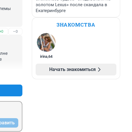
золотом Lexus» после скандала в
лемы 
Екатеринбурге
ЗНАКОМСТВА
+0
–0
лне 
irina
,
64
 
Начать знакомиться
+0
–1
равить