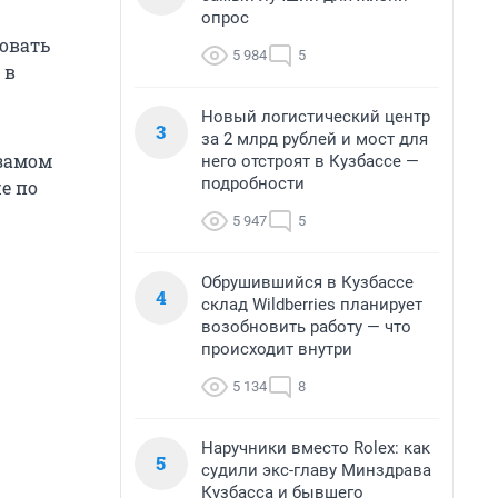
опрос
ровать
5 984
5
 в
Новый логистический центр
3
за 2 млрд рублей и мост для
 замом
него отстроят в Кузбассе —
подробности
е по
5 947
5
Обрушившийся в Кузбассе
4
склад Wildberries планирует
возобновить работу — что
происходит внутри
5 134
8
Наручники вместо Rolex: как
5
судили экс-главу Минздрава
Кузбасса и бывшего