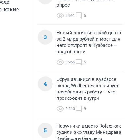
осле
опрос
, какие
5 991
5
Новый логистический центр
3
за 2 млрд рублей и мост для
него отстроят в Кузбассе —
подробности
5 956
5
Обрушившийся в Кузбассе
4
склад Wildberries планирует
возобновить работу — что
происходит внутри
5 210
9
Наручники вместо Rolex: как
5
судили экс-главу Минздрава
Кузбасса и бывшего