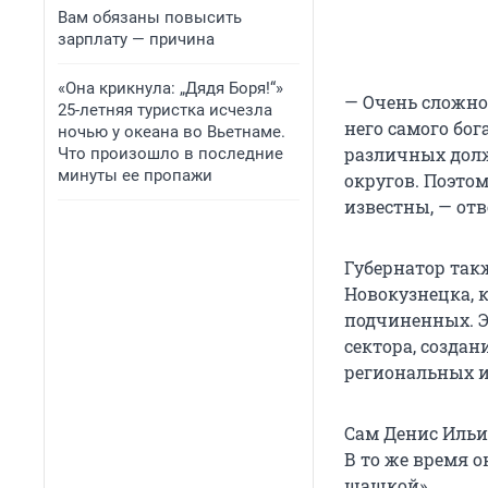
Вам обязаны повысить
зарплату — причина
«Она крикнула: „Дядя Боря!“»
— Очень сложно 
25-летняя туристка исчезла
него самого бо
ночью у океана во Вьетнаме.
различных долж
Что произошло в последние
минуты ее пропажи
округов. Поэто
известны, — от
Губернатор так
Новокузнецка, 
подчиненных. 
сектора, создан
региональных и
Сам Денис Ильи
В то же время о
шашкой».