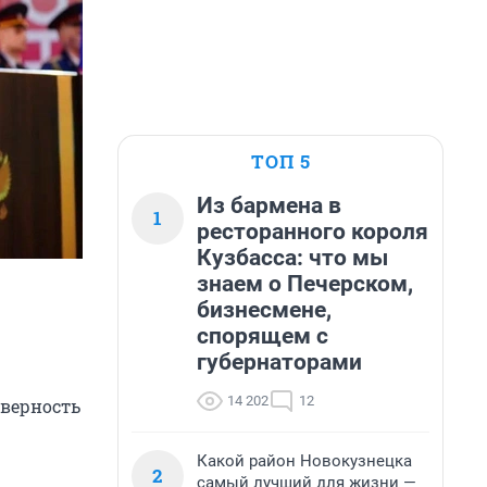
ТОП 5
Из бармена в
1
ресторанного короля
Кузбасса: что мы
знаем о Печерском,
бизнесмене,
спорящем с
губернаторами
14 202
12
 верность
Какой район Новокузнецка
2
самый лучший для жизни —