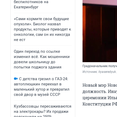
беспилотников на
Екатеринбург
«Сами кормите свои будущие
опухоли». Биолог назвал
продукты, которые приводят к
онкологии, сам он их никогда
не ест
Один переход по ссылке
изменил всё. Как мошенники
довели школьницу до
Градоначальник получ
попытки поджога здания
Источник: 
ilyaseredyuk
С детства грезил о ГАЗ-24:
автоплюшкин переехал в
Новый мэр Ново
маленький хутор и превратил
должность. Ина
свой двор в музей СССР
церемонии Ильи
Конституции РФ 
Кузбассовцы пересаживаются
на электрокары? Их продажи
подскочили на 250%