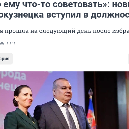
 ему что-то советовать»: но
окузнецка вступил в должно
я прошла на следующий день после избр
3 845
ария