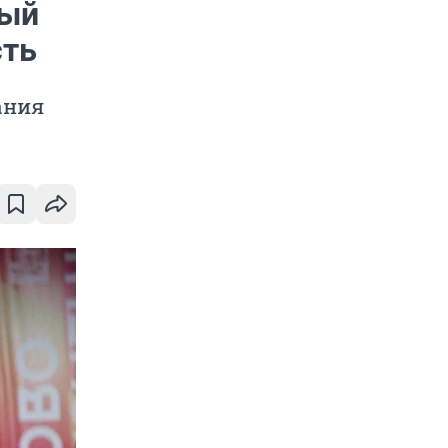
вый
сть
ания