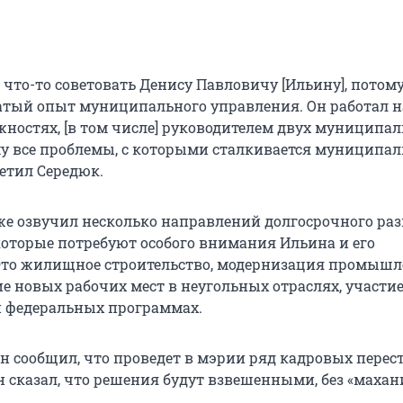
что-то советовать Денису Павловичу [Ильину], потому
гатый опыт муниципального управления. Он работал н
ностях, [в том числе] руководителем двух муниципа
му все проблемы, с которыми сталкивается муниципали
ветил Середюк.
же озвучил несколько направлений долгосрочного ра
которые потребуют особого внимания Ильина и его
Это жилищное строительство, модернизация промышл
ие новых рабочих мест в неугольных отраслях, участие
 федеральных программах.
н сообщил, что проведет в мэрии ряд кадровых перес
н сказал, что решения будут взвешенными, без «махан