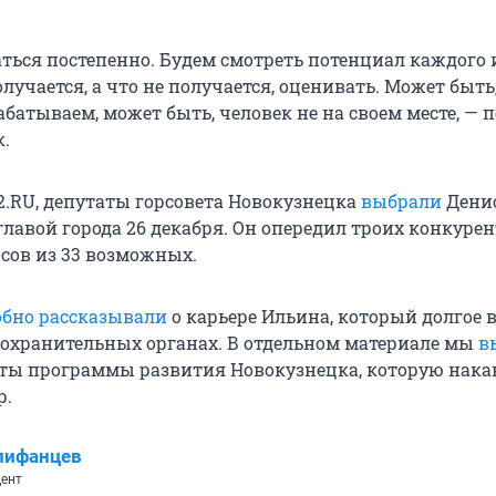
аться постепенно. Будем смотреть потенциал каждого 
олучается, а что не получается, оценивать. Может быть,
батываем, может быть, человек не на своем месте, — 
.
2.RU, депутаты горсовета Новокузнецка
выбрали
Дени
лавой города 26 декабря. Он опередил троих конкурен
осов из 33 возможных.
обно рассказывали
о карьере Ильина, который долгое 
оохранительных органах. В отдельном материале мы
в
ты программы развития Новокузнецка, которую нака
р.
пифанцев
ент