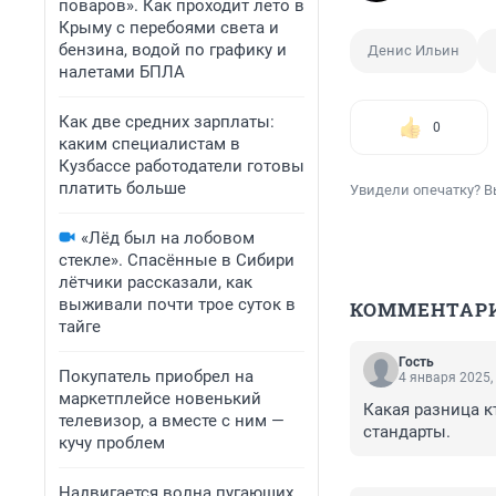
поваров». Как проходит лето в
Крыму с перебоями света и
бензина, водой по графику и
Денис Ильин
налетами БПЛА
Как две средних зарплаты:
0
каким специалистам в
Кузбассе работодатели готовы
платить больше
Увидели опечатку? В
«Лёд был на лобовом
стекле». Спасённые в Сибири
лётчики рассказали, как
выживали почти трое суток в
КОММЕНТАР
тайге
Гость
Покупатель приобрел на
4 января 2025,
маркетплейсе новенький
Какая разница к
телевизор, а вместе с ним —
стандарты.
кучу проблем
Надвигается волна пугающих