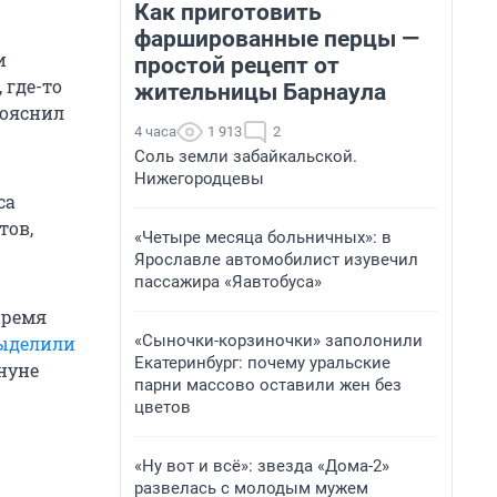
Как приготовить
фаршированные перцы —
и
простой рецепт от
 где-то
жительницы Барнаула
пояснил
4 часа
1 913
2
Соль земли забайкальской.
Нижегородцевы
са
тов,
«Четыре месяца больничных»: в
Ярославле автомобилист изувечил
пассажира «Яавтобуса»
время
«Сыночки-корзиночки» заполонили
ыделили
Екатеринбург: почему уральские
нуне
парни массово оставили жен без
цветов
«Ну вот и всё»: звезда «Дома-2»
развелась с молодым мужем