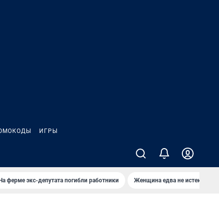
ОМОКОДЫ
ИГРЫ
На ферме экс-депутата погибли работники
Женщина едва не истекла кро