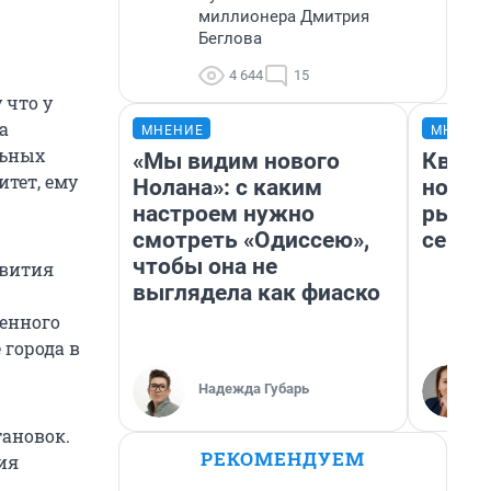
миллионера Дмитрия
Беглова
4 644
15
 что у
а
МНЕНИЕ
МНЕНИ
льных
«Мы видим нового
Кварт
тет, ему
Нолана»: с каким
но де
настроем нужно
рынок
смотреть «Одиссею»,
сейча
чтобы она не
звития
выглядела как фиаско
енного
 города в
Надежда Губарь
тановок.
РЕКОМЕНДУЕМ
ия