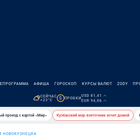
ЛЕПРОГРАММА
АФИША
ГОРОСКОП
КУРСЫ ВАЛЮТ
ZODY
ПР
USD 81,41
СЕЙЧАС
5
ПРОБКИ
+23°C
EUR 94,06
ый проезд с картой «Мир»
Кузбасский мэр-взяточник хочет домой
И НОВОКУЗНЕЦКА