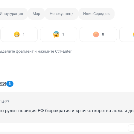
Инаугурация
Мэр
Новокузнецк
Илья Середюк
1
1
0
ыделите фрагмент и нажмите Ctrl+Enter
ИИ
3
 14:27
то рулит позиция РФ бюрократия и крючкотворства ложь и дв