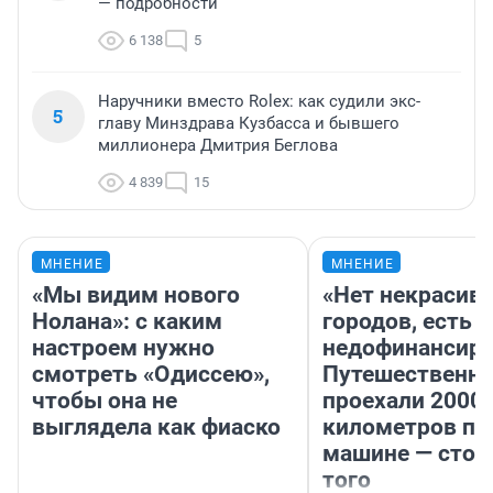
— подробности
6 138
5
Наручники вместо Rolex: как судили экс-
5
главу Минздрава Кузбасса и бывшего
миллионера Дмитрия Беглова
4 839
15
МНЕНИЕ
МНЕНИЕ
«Мы видим нового
«Нет некрасив
Нолана»: с каким
городов, есть
настроем нужно
недофинансиро
смотреть «Одиссею»,
Путешественн
чтобы она не
проехали 2000
выглядела как фиаско
километров по 
машине — стои
того