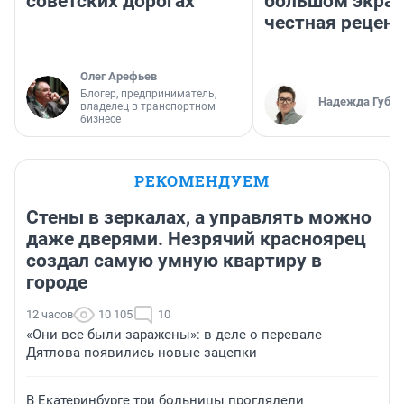
советских дорогах
большом экран
честная рецен
Олег Арефьев
Блогер, предприниматель,
Надежда Губар
владелец в транспортном
бизнесе
РЕКОМЕНДУЕМ
Стены в зеркалах, а управлять можно
даже дверями. Незрячий красноярец
создал самую умную квартиру в
городе
12 часов
10 105
10
«Они все были заражены»: в деле о перевале
Дятлова появились новые зацепки
В Екатеринбурге три больницы проглядели