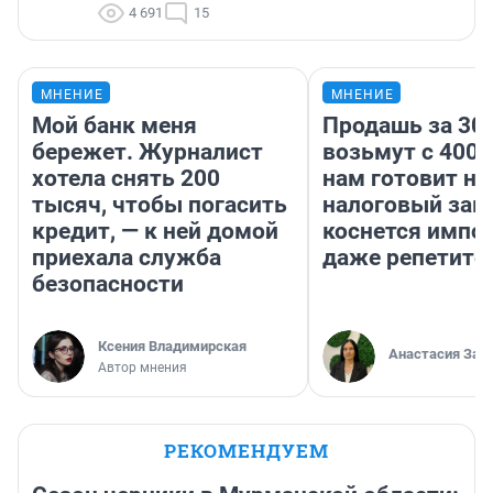
4 691
15
МНЕНИЕ
МНЕНИЕ
Мой банк меня
Продашь за 300
бережет. Журналист
возьмут с 4000
хотела снять 200
нам готовит н
тысяч, чтобы погасить
налоговый зако
кредит, — к ней домой
коснется импор
приехала служба
даже репетито
безопасности
Ксения Владимирская
Анастасия Зав
Автор мнения
РЕКОМЕНДУЕМ