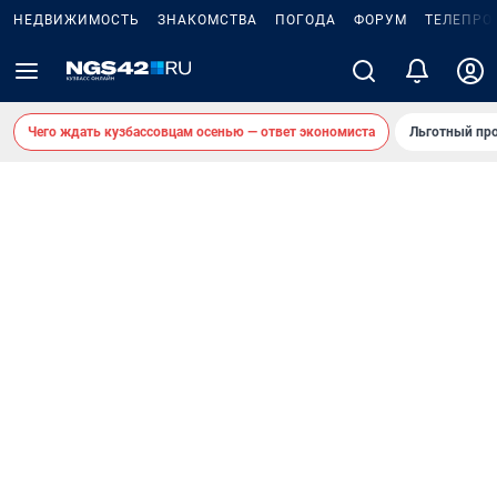
НЕДВИЖИМОСТЬ
ЗНАКОМСТВА
ПОГОДА
ФОРУМ
ТЕЛЕПРО
Чего ждать кузбассовцам осенью — ответ экономиста
Льготный про