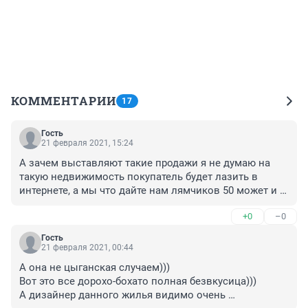
КОММЕНТАРИИ
17
Гость
21 февраля 2021, 15:24
А зачем выставляют такие продажи я не думаю на 
такую недвижимость покупатель будет лазить в 
интернете, а мы что дайте нам лямчиков 50 может и 
купили бы только опять же что делать в таких 
+0
–0
хоромах простой умный человек предпочитает иметь 
однушку в которой можно переночевать,перекусить и 
Гость
на машине попутешествовать, а это все "прах в 
21 февраля 2021, 00:44
глазури"
А она не цыганская случаем)))

Вот это все дорохо-бохато полная безвкусица)))

А дизайнер данного жилья видимо очень 