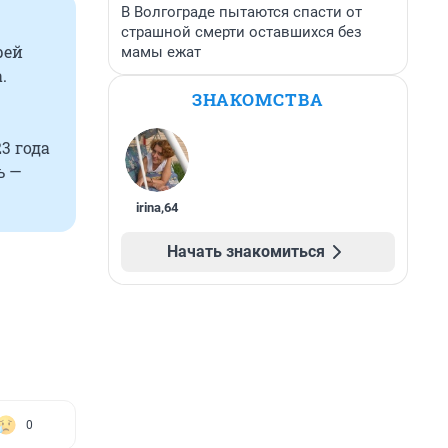
В Волгограде пытаются спасти от
страшной смерти оставшихся без
рей
мамы ежат
.
ЗНАКОМСТВА
3 года
ь —
irina
,
64
Начать знакомиться
0