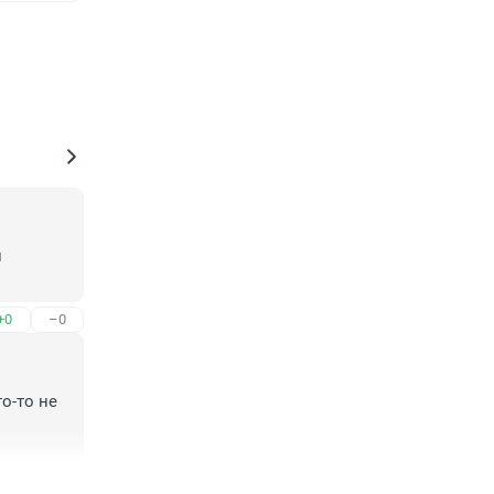
 
+0
–0
-то не 
+1
–0