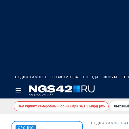
НЕДВИЖИМОСТЬ
ЗНАКОМСТВА
ПОГОДА
ФОРУМ
ТЕ
Чем удивит кемеровчан новый Парк за 1,3 млрд руб
Льготный
НЕДВИЖИМОСТЬ
ЧТ
СРОЧНО