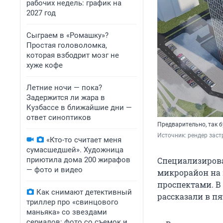
рабочих недель: график на
2027 год
Сыграем в «Ромашку»?
Простая головоломка,
которая взбодрит мозг не
хуже кофе
Летние ночи — пока?
Задержится ли жара в
Кузбассе в ближайшие дни —
ответ синоптиков
Предварительно, так 
Источник: 
рендер зас
«Кто-то считает меня
сумасшедшей». Художница
приютила дома 200 жирафов
Специализиров
— фото и видео
микрорайон на
проспектами. В
Как снимают детективный
рассказали в п
триллер про «свинцового
маньяка» со звездами
сериалов: фото со съемок и