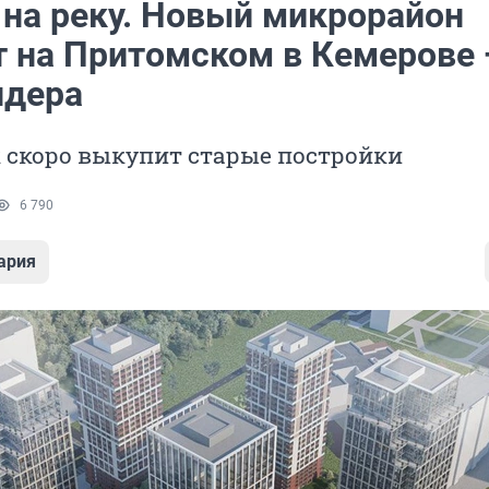
 на реку. Новый микрорайон
т на Притомском в Кемерове
ндера
 скоро выкупит старые постройки
6 790
ария