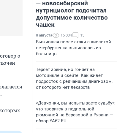
— новосибирский
нутрициолог подсчитал
допустимое количество
чашек
8 августа
15 034
15
Выжившая после атаки с кислотой
петербурженка выписалась из
больницы
оговор о
ключен
Теряет зрение, но гоняет на
мотоцикле и скейте. Как живет
подросток с редчайшим диагнозом,
олагается
от которого нет лекарств
.
«Девчонки, вы испытываете судьбу»:
что творится в подпольной
 которых
рюмочной на Березовой в Рязани —
обзор YA62.RU