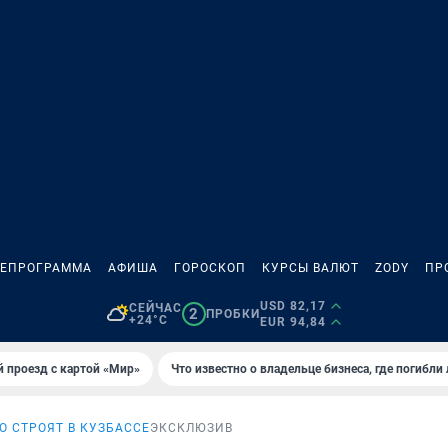
ЛЕПРОГРАММА
АФИША
ГОРОСКОП
КУРСЫ ВАЛЮТ
ZODY
ПР
USD 82,17
СЕЙЧАС
2
ПРОБКИ
+24°C
EUR 94,84
 проезд с картой «Мир»
Что известно о владельце бизнеса, где погибли
О СТРОЯТ В КУЗБАССЕ
ЭКСКЛЮЗИВ