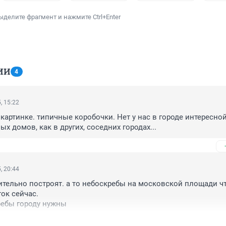
ыделите фрагмент и нажмите Ctrl+Enter
ИИ
4
, 15:22
 картинке. типичные коробочки. Нет у нас в городе интересной
х домов, как в других, соседних городах...
, 20:44
тельно построят. а то небоскребы на московской площади что
ок сейчас.

кребы городу нужны