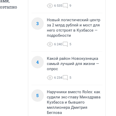
ами,
6 535
9
поэтапно
Новый логистический центр
3
за 2 млрд рублей и мост для
него отстроят в Кузбассе —
подробности
6 240
5
Какой район Новокузнецка
4
самый лучший для жизни —
опрос
6 234
5
Наручники вместо Rolex: как
5
судили экс-главу Минздрава
Кузбасса и бывшего
миллионера Дмитрия
Беглова