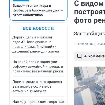
С видом
Задержится ли жара в
построя
Кузбассе в ближайшие дни —
ответ синоптиков
фото ре
ВСЕ НОВОСТИ
Застройщик
Дороги целые и школы
рядом? Новокузнечане
10 января 2025, 15:46
назвали самый лучший (и
дешевый) район для жизни
4
коммент
На какой срок отодвинули
реформу семейной ипотеки: в
правительстве назвали риски
Ловите момент: что принесет
вам полное солнечное
затмение 12 августа
Нас ждут целых семь коротких