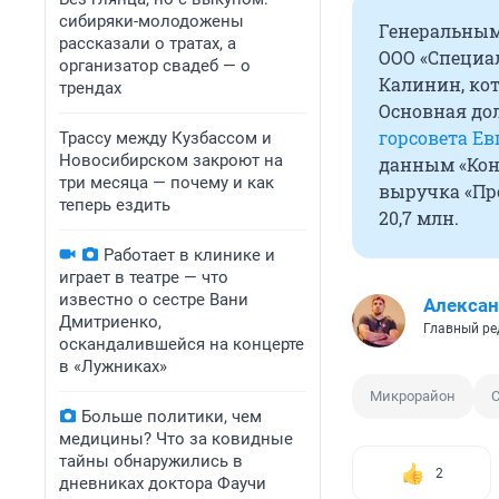
сибиряки-молодожены
Генеральным
рассказали о тратах, а
ООО «Специа
организатор свадеб — о
Калинин, кот
трендах
Основная до
горсовета Е
Трассу между Кузбассом и
Новосибирском закроют на
данным «Конт
три месяца — почему и как
выручка «Про
теперь ездить
20,7 млн.
Работает в клинике и
играет в театре — что
известно о сестре Вани
Алексан
Дмитриенко,
Главный ре
оскандалившейся на концерте
в «Лужниках»
Микрорайон
С
Больше политики, чем
медицины? Что за ковидные
тайны обнаружились в
2
дневниках доктора Фаучи