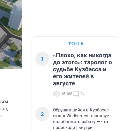
ТОП 5
«Плохо, как никогда
1
до этого»: таролог о
судьбе Кузбасса и
его жителей в
августе
15 188
24
ким
ора,
Обрушившийся в Кузбассе
2
а.
склад Wildberries планирует
возобновить работу — что
происходит внутри