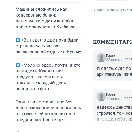
Машины сложились как
Увидели опечатку? В
консервные банки:
легковушки с детьми лоб в
лоб столкнулись в Кузбассе
«За неделю две ночи были
КОММЕНТАР
страшные»: туристка
рассказала об отдыхе в Крыму
Гость
22 января 2025
«Молоко здесь почти никто
И опять, судя по
не видит». Как делают
архитектуры жилы
продукты, которые вы
покупаете каждый день:
репортаж с фото
Гость
11 января 2025
Один клик оставит вас без
надеюсь действи
денег: мошенники нацелились
строятся, там кат
на родителей школьников в
а так да, небос
преддверии 1 сентября