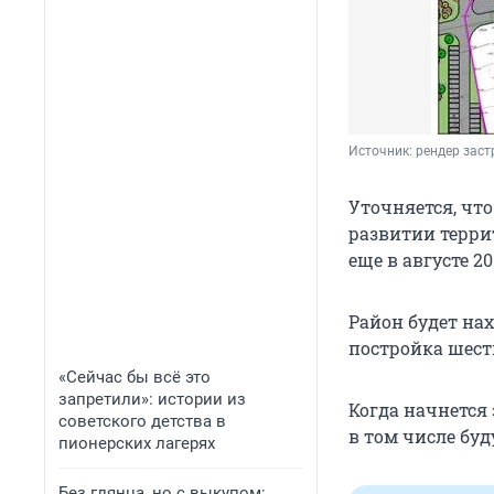
Источник: 
рендер зас
Уточняется, чт
развитии терри
еще в августе 20
Район будет на
постройка шест
«Сейчас бы всё это
запретили»: истории из
Когда начнется 
советского детства в
в том числе буд
пионерских лагерях
Без глянца, но с выкупом: