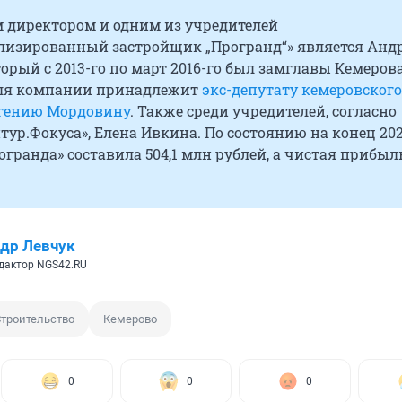
 директором и одним из учредителей
лизированный застройщик „Програнд“» является Анд
орый с 2013-го по март 2016-го был замглавы Кемерова
ля компании принадлежит
экс-депутату кемеровского
вгению Мордовину
. Также среди учредителей, согласно
ур.Фокуса», Елена Ивкина. По состоянию на конец 202
гранда» составила 504,1 млн рублей, а чистая прибыл
др Левчук
дактор NGS42.RU
троительство
Кемерово
0
0
0