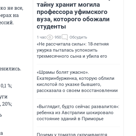
тайну хранит могила
о не все,
профессора уфимского
ферах на
вуза, которого обожали
ессий.
студенты
1 час
950
Обсудить
«Не рассчитала силы»: 18-летняя
ужурка пыталась успокоить
трехмесячного сына и убила его
енились.
«Шрамы болят ужасно».
Екатеринбурженка, которую облили
кислотой по указке бывшего,
,1 %;
рассказала о своем восстановлении
уги
 20%;
«Выглядит, будто сейчас развалится»:
ребенка из Австралии шокировало
ь
состояние зданий в Приморье
на
Почему у томатов скручиваются