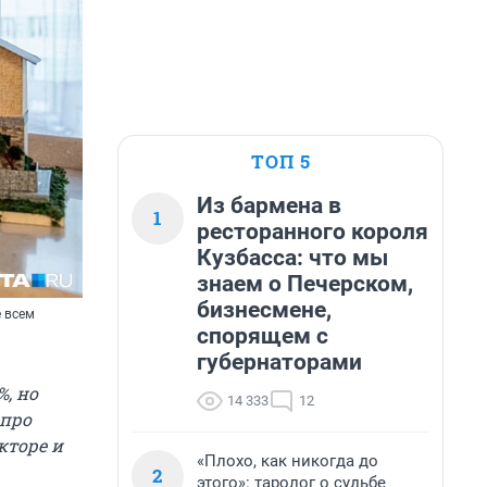
ТОП 5
Из бармена в
1
ресторанного короля
Кузбасса: что мы
знаем о Печерском,
бизнесмене,
е всем
спорящем с
губернаторами
, но
14 333
12
 про
кторе и
«Плохо, как никогда до
2
этого»: таролог о судьбе