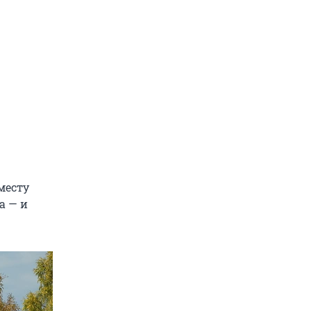
месту
а — и