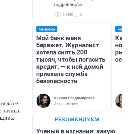
подробности
6 088
5
МНЕНИЕ
МНЕНИ
Мой банк меня
Кварт
бережет. Журналист
но де
хотела снять 200
рынок
тысяч, чтобы погасить
сейча
кредит, — к ней домой
приехала служба
безопасности
Ксения Владимирская
огда ее
Автор мнения
 разные.
ющие к
РЕКОМЕНДУЕМ
Ученый в изгнании: какую