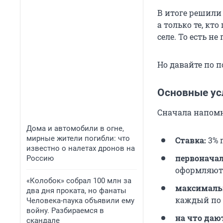
В итоге решили 
а только те, кт
селе. То есть н
Но давайте по п
Основные ус
Сначала напомн
Дома и автомобили в огне,
мирные жители погибли: что
Ставка:
3% 
известно о налетах дронов на
первоначал
Россию
оформляют д
«Колобок» собрал 100 млн за
максималь
два дня проката, но фанаты
каждый по 
Человека-паука объявили ему
войну. Разбираемся в
на что даю
скандале