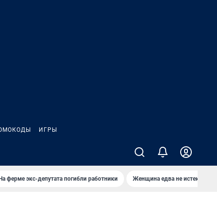
ОМОКОДЫ
ИГРЫ
На ферме экс-депутата погибли работники
Женщина едва не истекла кро