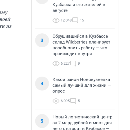
Кузбасса и его жителей в
августе
ему
своей
12 048
15
ти из
Обрушившийся в Кузбассе
3
склад Wildberries планирует
возобновить работу — что
происходит внутри
6 227
9
Какой район Новокузнецка
4
самый лучший для жизни —
опрос
6 095
5
Новый логистический центр
5
за 2 млрд рублей и мост для
него отстроят в Кузбассе —