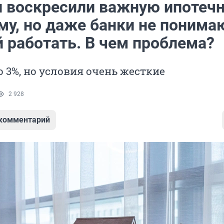
и воскресили важную ипотеч
му, но даже банки не понима
й работать. В чем проблема?
о 3%, но условия очень жесткие
2 928
 комментарий