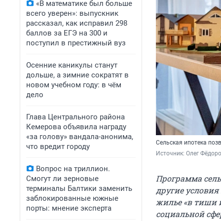
«В математике был больше
всего уверен»: выпускник
рассказал, как исправил 298
баллов за ЕГЭ на 300 и
поступил в престижный вуз
Осенние каникулы станут
дольше, а зимние сократят в
новом учебном году: в чём
дело
Глава Центрального района
Кемерова объявила награду
«за голову» вандала-анонима,
Сельская ипотека позв
что вредит городу
Источник: 
Олег Фёдоро
Вопрос на триллион.
Программа сельс
Смогут ли зерновые
терминалы Балтики заменить
другие условия
заблокированные южные
жилье «в тиши и
порты: мнение эксперта
социальной сфе