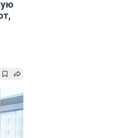
ную
ют,