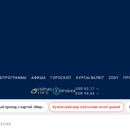
ЛЕПРОГРАММА
АФИША
ГОРОСКОП
КУРСЫ ВАЛЮТ
ZODY
ПР
USD 82,17
СЕЙЧАС
3
ПРОБКИ
+16°C
EUR 94,84
ый проезд с картой «Мир»
Кузбасский мэр-взяточник хочет домой
НЕНИЕ