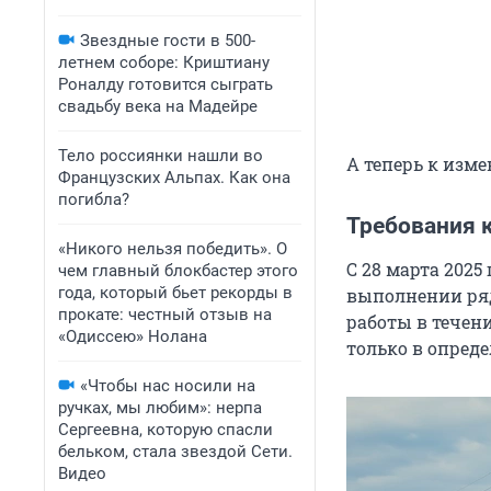
Звездные гости в 500-
летнем соборе: Криштиану
Роналду готовится сыграть
свадьбу века на Мадейре
Тело россиянки нашли во
А теперь к изме
Французских Альпах. Как она
погибла?
Требования 
«Никого нельзя победить». О
С 28 марта 2025
чем главный блокбастер этого
года, который бьет рекорды в
выполнении ряд
прокате: честный отзыв на
работы в течен
«Одиссею» Нолана
только в опред
«Чтобы нас носили на
ручках, мы любим»: нерпа
Сергеевна, которую спасли
бельком, стала звездой Сети.
Видео