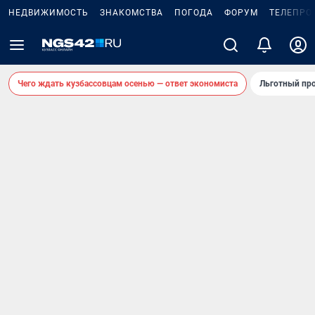
НЕДВИЖИМОСТЬ
ЗНАКОМСТВА
ПОГОДА
ФОРУМ
ТЕЛЕПРО
Чего ждать кузбассовцам осенью — ответ экономиста
Льготный про