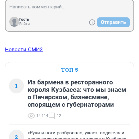
Гость
Отправить
Войти
Новости СМИ2
ТОП 5
Из бармена в ресторанного
1
короля Кузбасса: что мы знаем
о Печерском, бизнесмене,
спорящем с губернаторами
14 114
12
«Руки и ноги разбросало, ужас»: водителя и
2
пассажирку разорвало на трассе в Кузбассе