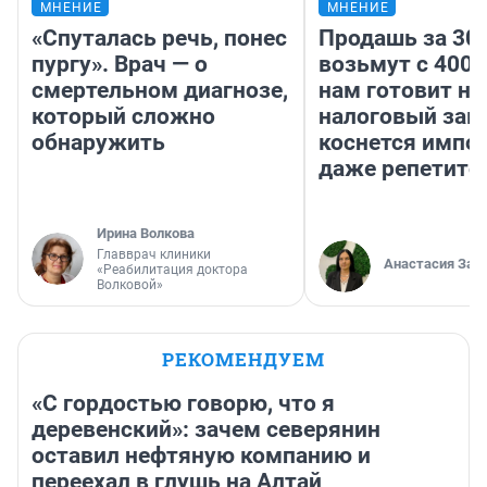
МНЕНИЕ
МНЕНИЕ
«Спуталась речь, понес
Продашь за 300
пургу». Врач — о
возьмут с 4000
смертельном диагнозе,
нам готовит н
который сложно
налоговый зако
обнаружить
коснется импор
даже репетито
Ирина Волкова
Главврач клиники
Анастасия Зав
«Реабилитация доктора
Волковой»
РЕКОМЕНДУЕМ
«С гордостью говорю, что я
деревенский»: зачем северянин
оставил нефтяную компанию и
переехал в глушь на Алтай