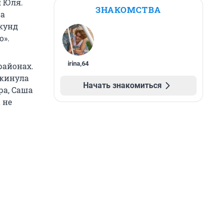
я Юля.
ЗНАКОМСТВА
ша
екунд
о».
irina
,
64
районах.
окинула
Начать знакомиться
ра, Саша
 не