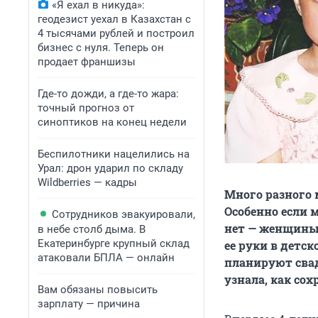
«Я ехал в никуда»:
геодезист уехал в Казахстан с
4 тысячами рублей и построил
бизнес с нуля. Теперь он
продает франшизы
Где-то дожди, а где-то жара:
точный прогноз от
синоптиков на конец недели
Беспилотники нацелились на
Урал: дрон ударил по складу
Wildberries — кадры
Много разного 
Особенно если 
Сотрудников эвакуировали,
нет — женщины 
в небе столб дыма. В
Екатеринбурге крупный склад
ее руки в детск
атаковали БПЛА — онлайн
планируют свад
узнала, как со
Вам обязаны повысить
зарплату — причина