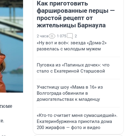
Как приготовить
фаршированные перцы —
простой рецепт от
жительницы Барнаула
2 часа
1 075
2
«Ну вот и всё»: звезда «Дома-2»
развелась с молодым мужем
Пуговка из «Папиных дочек»: что
стало с Екатериной Старшовой
Участницу шоу «Мама в 16» из
Волгограда обвинили в
домогательствах к младенцу
стюме
«Кто-то считает меня сумасшедшей».
е.
Екатеринбурженка приютила дома
200 жирафов — фото и видео