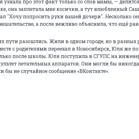
 я узнала про этот факт только со слов мамы, — делитс
ке, она заплетала мне косички, а тут влюбленный Са
ал "Хочу попросить руки вашей дочери". Несколько с
ешательстве, а после вежливо объяснила, что ещё ран
х пути разошлись. Жили в одном городе, но в разных 
месте с родителями переехал в Новосибирск, Юля же п
олько после школы. Юля поступила в СГУПС на инжене
культет летательных аппаратов. Они могли бы никогда
ли бы не случайное сообщение «ВКонтакте».