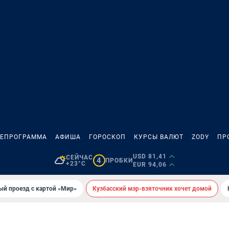
ЛЕПРОГРАММА
АФИША
ГОРОСКОП
КУРСЫ ВАЛЮТ
ZODY
ПР
USD 81,41
СЕЙЧАС
4
ПРОБКИ
+23°C
EUR 94,06
ый проезд с картой «Мир»
Кузбасский мэр-взяточник хочет домой