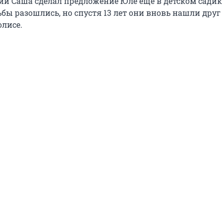
ий Саша сделал предложение Юле еще в детском садик
бы разошлись, но спустя 13 лет они вновь нашли друг
лисе.