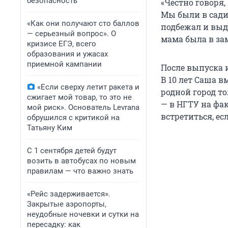
безопасность
«Честно говоря,
Мы были в сади
«Как они получают сто баллов
подбежал и выд
— серьезный вопрос». О
мама была в зам
кризисе ЕГЭ, всего
образования и ужасах
приемной кампании
После выпуска и
В 10 лет Саша в
«Если сверху летит ракета и
родной город т
сжигает мой товар, то это не
— в НГТУ на фа
мой риск». Основатель Levrana
встретиться, ес
обрушился с критикой на
Татьяну Ким
С 1 сентября детей будут
возить в автобусах по новым
правилам — что важно знать
«Рейс задерживается».
Закрытые аэропорты,
неудобные ночевки и сутки на
пересадку: как