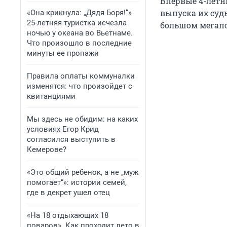
Впервые 4-летн
выпуска их судь
«Она крикнула: „Дядя Боря!“»
25-летняя туристка исчезла
большом мегапо
ночью у океана во Вьетнаме.
Что произошло в последние
минуты ее пропажи
Правила оплаты коммуналки
изменятся: что произойдет с
квитанциями
Мы здесь не обидим: на каких
условиях Егор Крид
согласился выступить в
Кемерове?
«Это общий ребенок, а не „муж
помогает“»: истории семей,
где в декрет ушел отец
«На 18 отдыхающих 18
поваров». Как проходит лето в