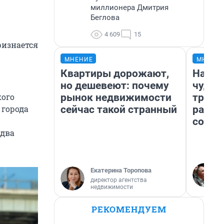
миллионера Дмитрия
Беглова
4 609
15
ризнается
МНЕНИЕ
МНЕНИ
Квартиры дорожают,
Насле
но дешевеют: почему
чудом
рынок недвижимости
транс
кого
сейчас такой странный
разне
 города
совет
 два
Екатерина Торопова
директор агентства
недвижимости
РЕКОМЕНДУЕМ