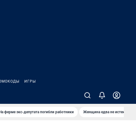
ОМОКОДЫ
ИГРЫ
На ферме экс-депутата погибли работники
Женщина едва не истекла кро