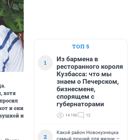
ТОП 5
Из бармена в
1
ресторанного короля
Кузбасса: что мы
знаем о Печерском,
а.
бизнесмене,
, хотя
спорящем с
опросил
губернаторами
кот и они
евушкой и
14 190
12
Какой район Новокузнецка
2
самый лучший для жизни —