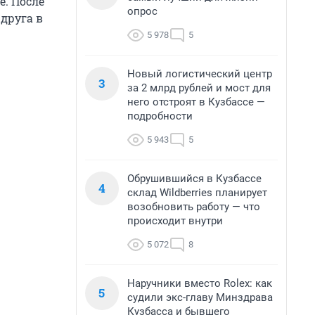
е. После
опрос
 друга в
5 978
5
Новый логистический центр
3
за 2 млрд рублей и мост для
него отстроят в Кузбассе —
подробности
5 943
5
Обрушившийся в Кузбассе
4
склад Wildberries планирует
возобновить работу — что
происходит внутри
5 072
8
Наручники вместо Rolex: как
5
судили экс-главу Минздрава
Кузбасса и бывшего