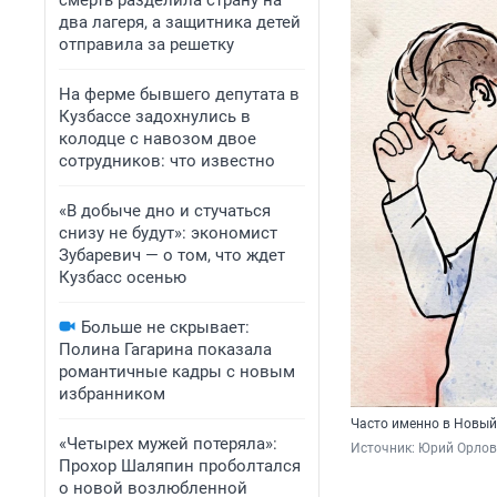
смерть разделила страну на
два лагеря, а защитника детей
отправила за решетку
На ферме бывшего депутата в
Кузбассе задохнулись в
колодце с навозом двое
сотрудников: что известно
«В добыче дно и стучаться
снизу не будут»: экономист
Зубаревич — о том, что ждет
Кузбасс осенью
Больше не скрывает:
Полина Гагарина показала
романтичные кадры с новым
избранником
Часто именно в Новый 
«Четырех мужей потеряла»:
Источник: 
Юрий Орлов 
Прохор Шаляпин проболтался
о новой возлюбленной