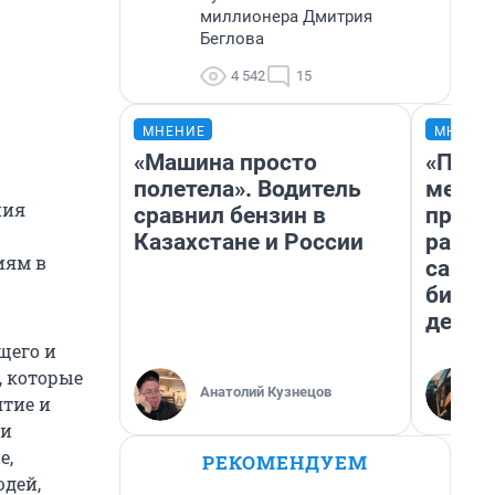
миллионера Дмитрия
Беглова
4 542
15
МНЕНИЕ
МНЕНИ
«Машина просто
«Поку
полетела». Водитель
мешке
ния
сравнил бензин в
предп
Казахстане и России
расска
иям в
самом
бизне
дешев
щего и
, которые
Анатолий Кузнецов
ятие и
 и
е,
РЕКОМЕНДУЕМ
юдей,