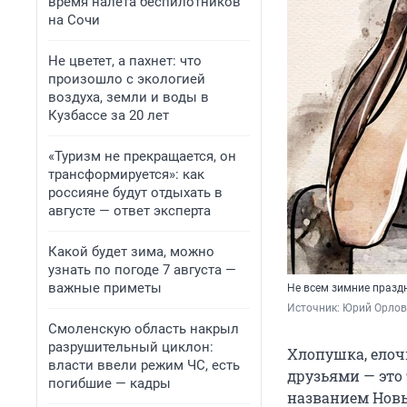
время налета беспилотников
на Сочи
Не цветет, а пахнет: что
произошло с экологией
воздуха, земли и воды в
Кузбассе за 20 лет
«Туризм не прекращается, он
трансформируется»: как
россияне будут отдыхать в
августе — ответ эксперта
Какой будет зима, можно
узнать по погоде 7 августа —
важные приметы
Не всем зимние праздн
Источник: 
Юрий Орлов 
Смоленскую область накрыл
разрушительный циклон:
Хлопушка, елоч
власти ввели режим ЧС, есть
друзьями — это
погибшие — кадры
названием Новы