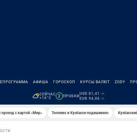
ЛЕПРОГРАММА
АФИША
ГОРОСКОП
КУРСЫ ВАЛЮТ
ZODY
ПР
USD 81,41
СЕЙЧАС
2
ПРОБКИ
+16°C
EUR 94,06
 проезд с картой «Мир»
Топливо в Кузбассе подешевело
Кузбасски
ОСТИ