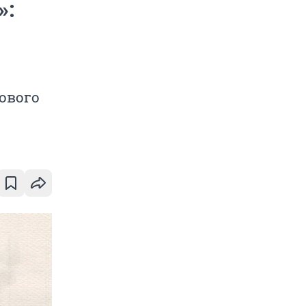
»:
ового