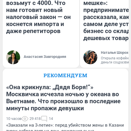
возьмут с 4000. Что
мешке»:
нам готовит новый
предпринимате
налоговый закон — он
рассказала, как
коснется импорта и
самом деле уст
даже репетиторов
бизнес со скла
дешевых товар
Наталья Шорохо
Анастасия Завгородняя
Открыла кофейну
деньги соцразви
РЕКОМЕНДУЕМ
«Она крикнула: „Дядя Боря!“»
Москвичка исчезла ночью у океана во
Вьетнаме. Что произошло в последние
минуты пропажи девушки
10 часов
29 418
14
«Заказали на 3-летие»: перед убийством жены в Казани
турок забрал торт на день рождения сына