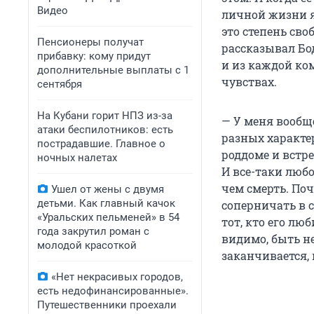
Видео
личной жизни я
это степень сво
Пенсионеры получат
рассказывал Бо
прибавку: кому придут
и из каждой ко
дополнительные выплаты с 1
чувствах.
сентября
На Кубани горит НПЗ из-за
— У меня вообщ
атаки беспилотников: есть
разных характер
пострадавшие. Главное о
роддоме и встре
ночных налетах
И все-таки любо
чем смерть. Поч
Ушел от жены с двумя
детьми. Как главный качок
соперничать в 
«Уральских пельменей» в 54
тот, кто его лю
года закрутил роман с
видимо, быть не
молодой красоткой
заканчивается, 
«Нет некрасивых городов,
есть недофинансированные».
Путешественники проехали