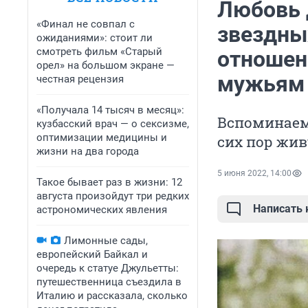
Любовь д
«Финал не совпал с
звездны
ожиданиями»: стоит ли
смотреть фильм «Старый
отношен
орел» на большом экране —
мужьям
честная рецензия
«Получала 14 тысяч в месяц»:
Вспоминаем
кузбасский врач — о сексизме,
оптимизации медицины и
сих пор жи
жизни на два города
5 июня 2022, 14:00
Такое бывает раз в жизни: 12
августа произойдут три редких
Написать
астрономических явления
Лимонные сады,
европейский Байкал и
очередь к статуе Джульетты:
путешественница съездила в
Италию и рассказала, сколько