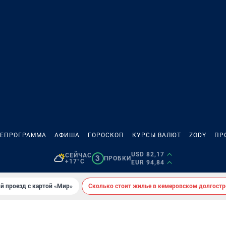
ЛЕПРОГРАММА
АФИША
ГОРОСКОП
КУРСЫ ВАЛЮТ
ZODY
ПР
USD 82,17
СЕЙЧАС
3
ПРОБКИ
+17°C
EUR 94,84
й проезд с картой «Мир»
Сколько стоит жилье в кемеровском долгостр