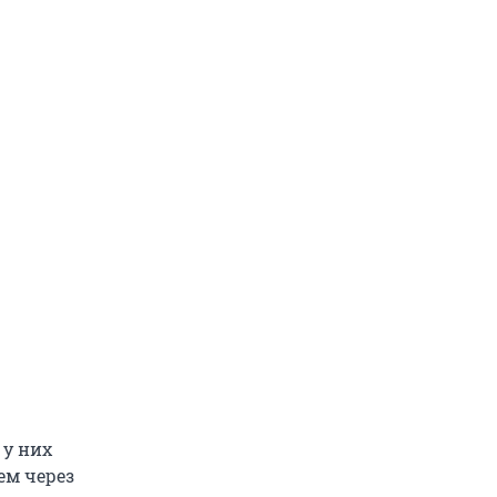
 у них
ем через