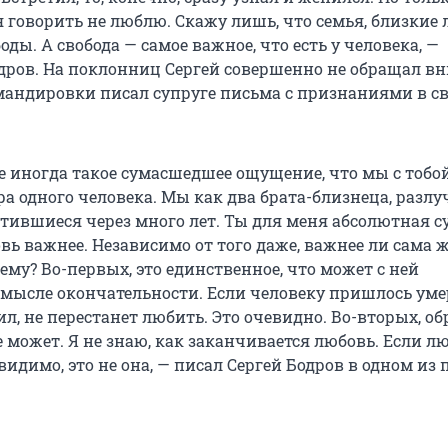
 говорить не люблю. Скажу лишь, что семья, близкие
боды. А свобода — самое важное, что есть у человека, —
дров. На поклонниц Сергей совершенно не обращал в
мандировки писал супруге письма с признаниями в с
е иногда такое сумасшедшее ощущение, что мы с тобо
а одного человека. Мы как два брата-близнеца, разл
тившиеся через много лет. Ты для меня абсолютная су
вь важнее. Независимо от того даже, важнее ли сама 
ему? Во-первых, это единственное, что может с ней
смысле окончательности. Если человеку пришлось умер
бил, не перестанет любить. Это очевидно. Во-вторых, об
 может. Я не знаю, как заканчивается любовь. Если л
видимо, это не она, — писал Сергей Бодров в одном из 