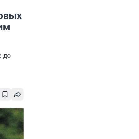
новых
им
 до