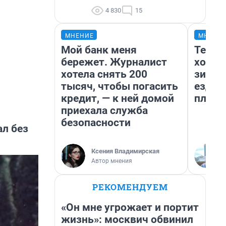
4 830
15
МНЕНИЕ
МНЕНИ
Мой банк меня
Тепло
бережет. Журналист
холод
хотела снять 200
зимой
тысяч, чтобы погасить
ездит
кредит, — к ней домой
плюсы
приехала служба
безопасности
ал без
Ксения Владимирская
Автор мнения
РЕКОМЕНДУЕМ
«Он мне угрожает и портит
жизнь»: москвич обвинил