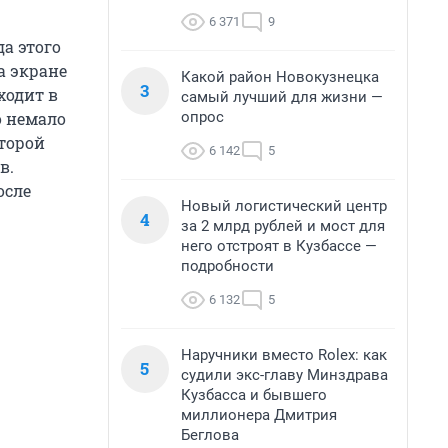
6 371
9
да этого
а экране
Какой район Новокузнецка
3
ходит в
самый лучший для жизни —
опрос
о немало
торой
6 142
5
в.
осле
Новый логистический центр
4
за 2 млрд рублей и мост для
него отстроят в Кузбассе —
подробности
6 132
5
Наручники вместо Rolex: как
5
судили экс-главу Минздрава
Кузбасса и бывшего
миллионера Дмитрия
Беглова