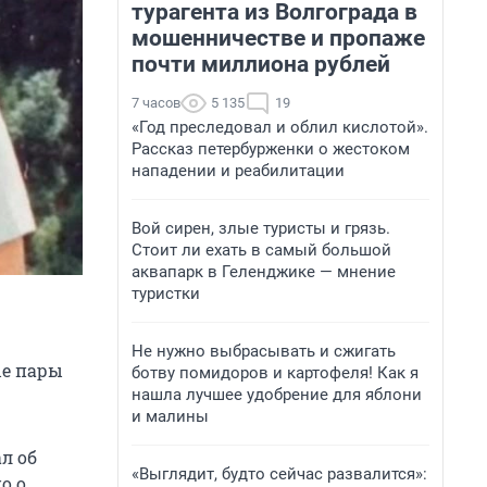
турагента из Волгограда в
мошенничестве и пропаже
почти миллиона рублей
7 часов
5 135
19
«Год преследовал и облил кислотой».
Рассказ петербурженки о жестоком
нападении и реабилитации
Вой сирен, злые туристы и грязь.
Стоит ли ехать в самый большой
аквапарк в Геленджике — мнение
туристки
Не нужно выбрасывать и сжигать
ые пары
ботву помидоров и картофеля! Как я
нашла лучшее удобрение для яблони
и малины
л об
«Выглядит, будто сейчас развалится»:
о о