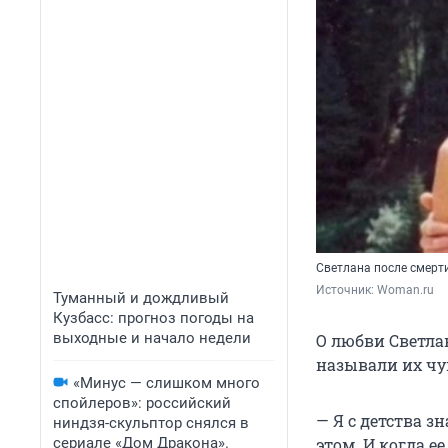
Светлана после смерт
Источник: 
Woman.ru
Туманный и дождливый
Кузбасс: прогноз погоды на
выходные и начало недели
О любви Светла
называли их чу
«Минус — слишком много
спойлеров»: российский
— Я с детства з
ниндзя-скульптор снялся в
сериале «Дом Дракона».
этом. И когда ее