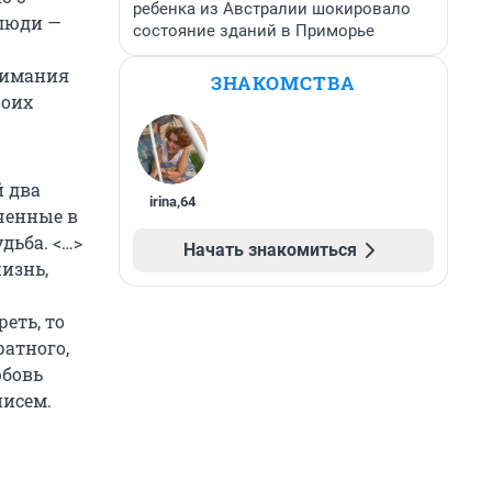
ребенка из Австралии шокировало
 люди —
состояние зданий в Приморье
нимания
ЗНАКОМСТВА
воих
й два
irina
,
64
ученные в
дьба. <…>
Начать знакомиться
жизнь,
еть, то
ратного,
юбовь
писем.