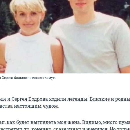
и Сергея больше не вышла замуж
ны и Сергея Бодрова ходили легенды. Близкие и родн
вства настоящим чудом.
нал, как будет выглядеть моя жена. Видимо, много дума
 встретил, то, конечно, сразу узнал и женился. Но тольк