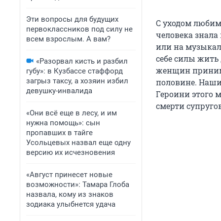
Эти вопросы для будущих
С уходом любимо
первоклассников под силу не
человека знала 
всем взрослым. А вам?
или на музыкаль
себе силы жить
«Разорвал кисть и разбил
женщин приним
губу»: в Кузбассе стаффорд
загрыз таксу, а хозяин избил
половине. Наши
девушку-инвалида
Героини этого 
смерти супруго
«Они всё еще в лесу, и им
нужна помощь»: сын
пропавших в тайге
Усольцевых назвал еще одну
версию их исчезновения
«Август принесет новые
возможности»: Тамара Глоба
назвала, кому из знаков
зодиака улыбнется удача