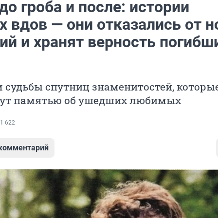
о гроба и после: истории
х вдов — они отказались от 
ий и хранят верность погибш
 судьбы спутниц знаменитостей, которые
вут памятью об ушедших любимых
1 622
 комментарий