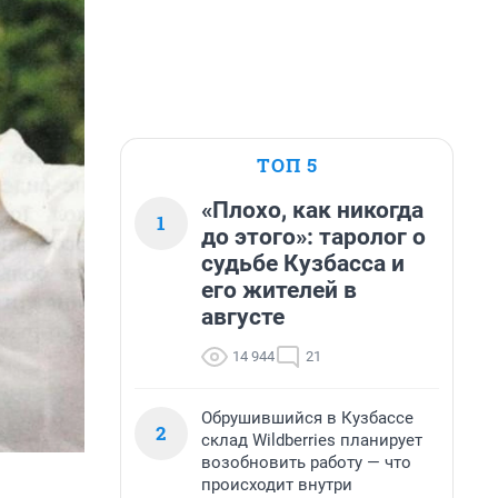
ТОП 5
«Плохо, как никогда
1
до этого»: таролог о
судьбе Кузбасса и
его жителей в
августе
14 944
21
Обрушившийся в Кузбассе
2
склад Wildberries планирует
возобновить работу — что
происходит внутри