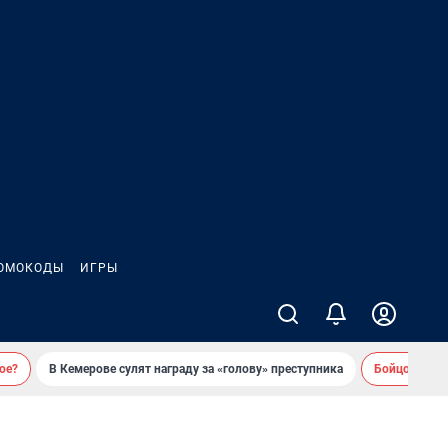
ОМОКОДЫ
ИГРЫ
ое?
В Кемерове сулят награду за «голову» преступника
Бойцовский 