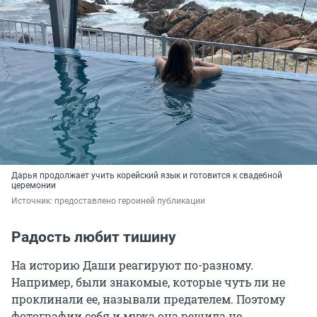
Дарья продолжает учить корейский язык и готовится к свадебной
церемонии
Источник: 
предоставлено героиней публикации
Радость любит тишину
На историю Даши реагируют по-разному.
Например, были знакомые, которые чуть ли не
проклинали ее, называли предателем. Поэтому
фотографии себя и мужа она решила не