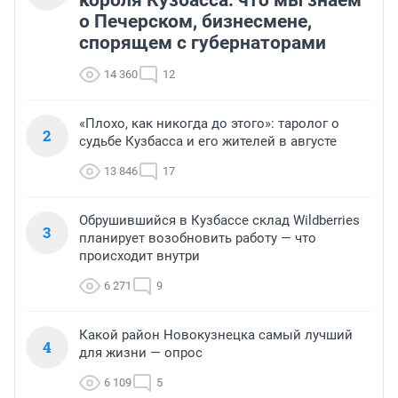
короля Кузбасса: что мы знаем
о Печерском, бизнесмене,
спорящем с губернаторами
14 360
12
«Плохо, как никогда до этого»: таролог о
2
судьбе Кузбасса и его жителей в августе
13 846
17
Обрушившийся в Кузбассе склад Wildberries
3
планирует возобновить работу — что
происходит внутри
6 271
9
Какой район Новокузнецка самый лучший
4
для жизни — опрос
6 109
5