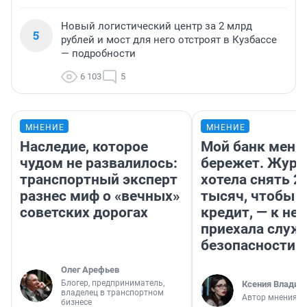
Новый логистический центр за 2 млрд
5
рублей и мост для него отстроят в Кузбассе
— подробности
6 103
5
МНЕНИЕ
МНЕНИЕ
Наследие, которое
Мой банк меня
чудом не развалилось:
бережет. Журн
транспортный эксперт
хотела снять 2
разнес миф о «вечных»
тысяч, чтобы п
советских дорогах
кредит, — к не
приехала служ
безопасности
Олег Арефьев
Блогер, предприниматель,
Ксения Владим
владелец в транспортном
Автор мнения
бизнесе