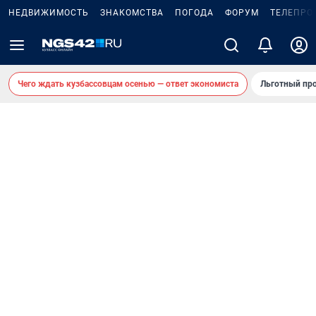
НЕДВИЖИМОСТЬ
ЗНАКОМСТВА
ПОГОДА
ФОРУМ
ТЕЛЕПРО
Чего ждать кузбассовцам осенью — ответ экономиста
Льготный про