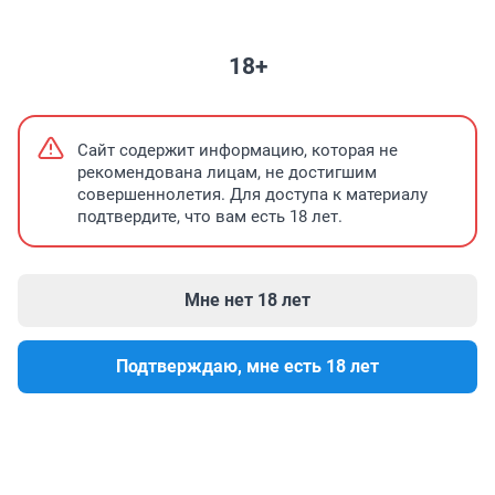
НЕДВИЖИМОСТЬ
ЗНАКОМСТВА
ПОГОДА
ФОРУМ
ТЕЛЕПРО
18+
Что важно знать о новом заммэра Кемерова
Льготный проезд с ка
Сайт содержит информацию, которая не
рекомендована лицам, не достигшим
совершеннолетия. Для доступа к материалу
подтвердите, что вам есть 18 лет.
Мне нет 18 лет
Подтверждаю, мне есть 18 лет