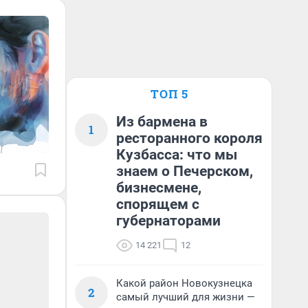
ТОП 5
Из бармена в
1
ресторанного короля
Кузбасса: что мы
знаем о Печерском,
бизнесмене,
спорящем с
губернаторами
14 221
12
Какой район Новокузнецка
2
самый лучший для жизни —