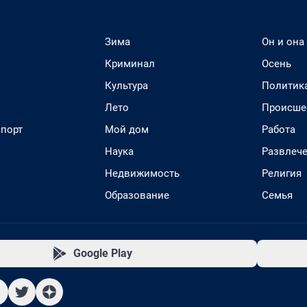
Зима
Он и она
Криминал
Осень
Культура
Политик
Лето
Происше
спорт
Мой дом
Работа
Наука
Развлеч
Недвижимость
Религия
Образование
Семья
Google Play