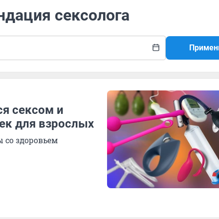
ндация сексолога
Примен
ся сексом и
шек для взрослых
 со здоровьем