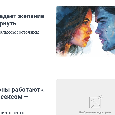
падает желание
ернуть
ральном состоянии
оны работают».
 сексом —
жличностные