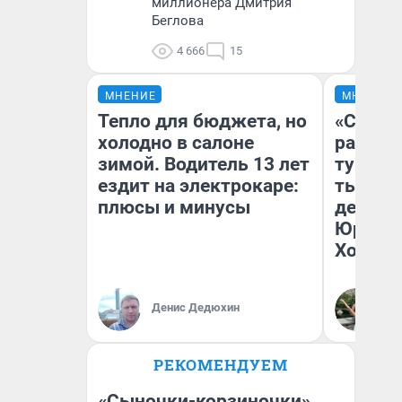
миллионера Дмитрия
Беглова
4 666
15
МНЕНИЕ
МНЕНИЕ
Тепло для бюджета, но
«Сливо
холодно в салоне
разоча
зимой. Водитель 13 лет
турист
ездит на электрокаре:
тысяч,
плюсы и минусы
день гу
Юрског
Хогвар
Денис Дедюхин
Ян
РЕКОМЕНДУЕМ
«Сыночки-корзиночки»