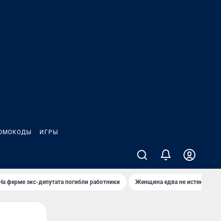
ОМОКОДЫ
ИГРЫ
На ферме экс-депутата погибли работники
Женщина едва не истекла кро