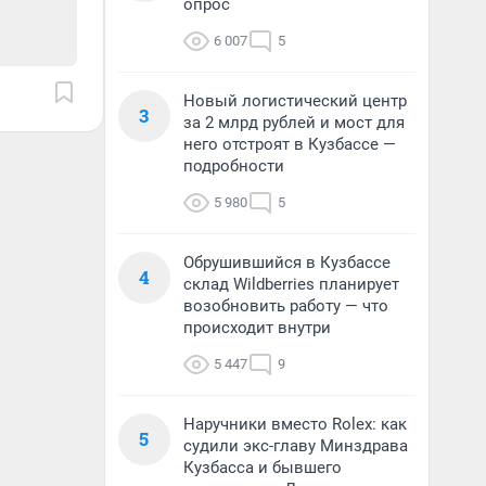
опрос
6 007
5
Новый логистический центр
3
за 2 млрд рублей и мост для
него отстроят в Кузбассе —
подробности
5 980
5
Обрушившийся в Кузбассе
4
склад Wildberries планирует
возобновить работу — что
происходит внутри
5 447
9
Наручники вместо Rolex: как
5
судили экс-главу Минздрава
Кузбасса и бывшего