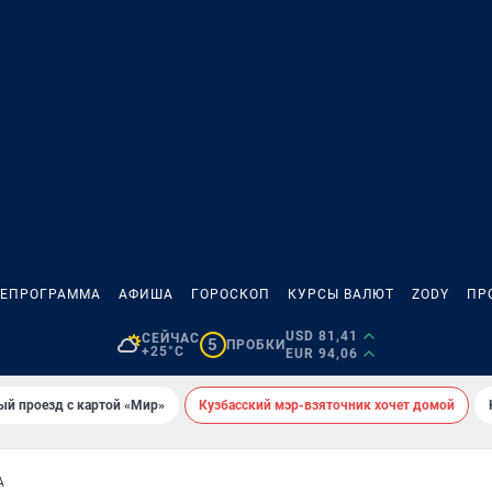
ЛЕПРОГРАММА
АФИША
ГОРОСКОП
КУРСЫ ВАЛЮТ
ZODY
ПР
USD 81,41
СЕЙЧАС
5
ПРОБКИ
+25°C
EUR 94,06
ый проезд с картой «Мир»
Кузбасский мэр-взяточник хочет домой
А