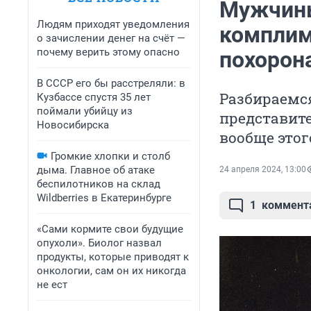
Мужчины
Людям приходят уведомления
комплиме
о зачислении денег на счёт —
почему верить этому опасно
похорон
В СССР его бы расстреляли: в
Разбираемся
Кузбассе спустя 35 лет
поймали убийцу из
представит
Новосибирска
вообще этог
Громкие хлопки и столб
дыма. Главное об атаке
24 апреля 2024, 13:00
беспилотников на склад
Wildberries в Екатеринбурге
1
коммент
«Сами кормите свои будущие
опухоли». Биолог назвал
продукты, которые приводят к
онкологии, сам он их никогда
не ест