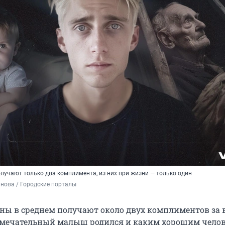
лучают только два комплимента, из них при жизни — только один
нова / Городские порталы
ны в среднем получают около двух комплиментов за 
амечательный малыш родился и каким хорошим чело