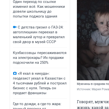
Один переход по ссылке
изменил всё. Как мошенники
довели школьницу до
попытки поджога здания
С детства грезил о ГАЗ-24:
автоплюшкин переехал в
маленький хутор и превратил
свой двор в музей СССР
Кузбассовцы пересаживаются
на электрокары? Их продажи
подскочили на 250%
«Я ехал в никуда»:
геодезист уехал в Казахстан с
4 тысячами рублей и построил
Мужчины в среднем по
бизнес с нуля. Теперь он
Источник: 
Мария Рома
продает франшизы
Говорят, мужчи
Где-то дожди, а где-то жара:
жизнь: какой з
точный прогноз от