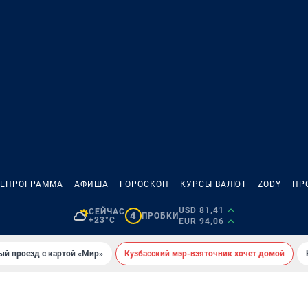
ЛЕПРОГРАММА
АФИША
ГОРОСКОП
КУРСЫ ВАЛЮТ
ZODY
ПР
USD 81,41
СЕЙЧАС
4
ПРОБКИ
+23°C
EUR 94,06
ый проезд с картой «Мир»
Кузбасский мэр-взяточник хочет домой