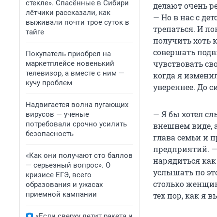
стекле». Спасённые в Сибири
делают очень ре
лётчики рассказали, как
— Но в нас с де
выживали почти трое суток в
трепаться. И по
тайге
получить хоть 
совершать подв
Покупатель приобрел на
чувствовать св
маркетплейсе новенький
телевизор, а вместе с ним —
когда я изменил
кучу проблем
увереннее. До с
Надвигается волна пугающих
— Я бы хотел с
вирусов — ученые
потребовали срочно усилить
внешнем виде, а
безопасность
глава семьи и 
предприятий. — 
«Как они получают сто баллов
нарядиться как 
— серьезный вопрос». О
услышать по эт
кризисе ЕГЭ, всего
столько женщин
образования и ужасах
приемной кампании
тех пор, как я 
«Если сверху летит ракета и