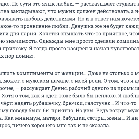
дко. По сути это язык любви, — рассказывает студент
тства закладывают, что мужик должен действовать, а н
казывать любовь действиями. Но и в ответ нам хочетс
какое-то проявление любви. Девушка же не будет каж
иги для парня. Хочется слышать что-то приятное, чт
ою значимость. Однажды мне просто сделали комплим
 прическу. Я тогда просто расцвел и начал чувствоват
их пор помню.
лышать комплименты от женщин… Даже не столько о 
, может, о мужском начале, о моей роли. О том, что я 
прочее, — рассуждает Денис, рабочий одного из пром
Хотя о том, как я одет, тоже было бы неплохо. Я любл
чёрт: надеть рубашечку, брючки, галстучек… И что-то
ому поводу было бы приятно. Но увы. Ведь вокруг му
. Как минимум, матери, бабушки, сестры, жены… И ни 
вырос, ничего хорошего мне так и не сказала.