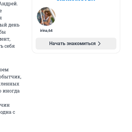
 Андрей.
е
я
дый день
irina
,
64
обы
ент,
Начать знакомиться
ь себя
моем
добытчик,
ышленных
ю иногда
жчин
одна с