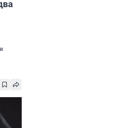
два
и