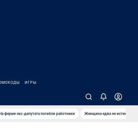
ОМОКОДЫ
ИГРЫ
На ферме экс-депутата погибли работники
Женщина едва не истекла кро