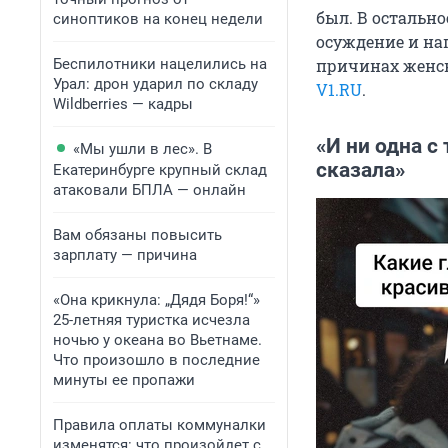
был. В остальн
синоптиков на конец недели
осуждение и на
Беспилотники нацелились на
причинах женск
Урал: дрон ударил по складу
V1.RU
.
Wildberries — кадры
«И ни одна с 
«Мы ушли в лес». В
сказала»
Екатеринбурге крупный склад
атаковали БПЛА — онлайн
Вам обязаны повысить
зарплату — причина
«Она крикнула: „Дядя Боря!“»
25-летняя туристка исчезла
ночью у океана во Вьетнаме.
Что произошло в последние
минуты ее пропажи
Правила оплаты коммуналки
изменятся: что произойдет с