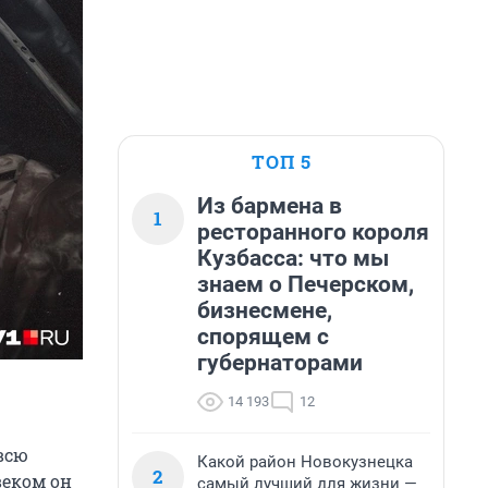
ТОП 5
Из бармена в
1
ресторанного короля
Кузбасса: что мы
знаем о Печерском,
бизнесмене,
спорящем с
губернаторами
14 193
12
всю
Какой район Новокузнецка
2
веком он
самый лучший для жизни —