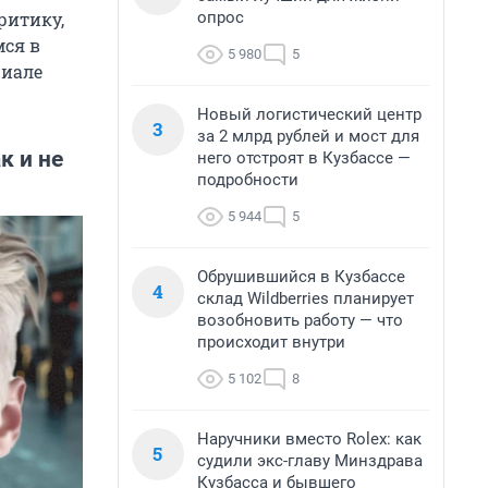
опрос
ритику,
мся в
5 980
5
риале
Новый логистический центр
3
за 2 млрд рублей и мост для
к и не
него отстроят в Кузбассе —
подробности
5 944
5
Обрушившийся в Кузбассе
4
склад Wildberries планирует
возобновить работу — что
происходит внутри
5 102
8
Наручники вместо Rolex: как
5
судили экс-главу Минздрава
Кузбасса и бывшего