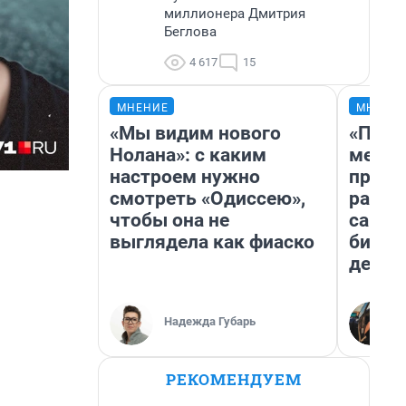
миллионера Дмитрия
Беглова
4 617
15
МНЕНИЕ
МНЕНИ
«Мы видим нового
«Поку
Нолана»: с каким
мешке
настроем нужно
предп
смотреть «Одиссею»,
расска
чтобы она не
самом
выглядела как фиаско
бизне
дешев
Надежда Губарь
РЕКОМЕНДУЕМ