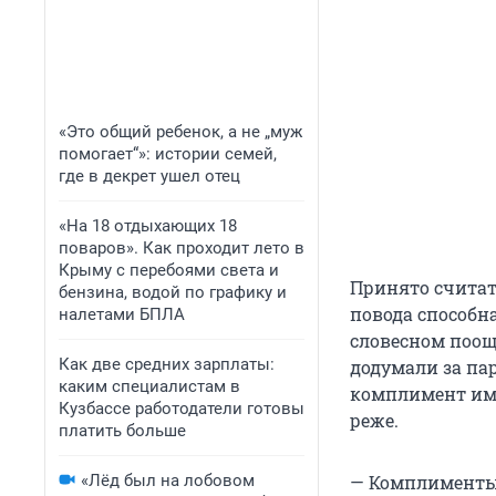
«Это общий ребенок, а не „муж
помогает“»: истории семей,
где в декрет ушел отец
«На 18 отдыхающих 18
поваров». Как проходит лето в
Крыму с перебоями света и
Принято считат
бензина, водой по графику и
повода способн
налетами БПЛА
словесном поощ
Как две средних зарплаты:
додумали за па
каким специалистам в
комплимент ими
Кузбассе работодатели готовы
реже.
платить больше
«Лёд был на лобовом
— Комплименты 