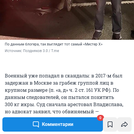
По данным блогера, так выглядит тот самый «Мистер Х»
Источник: 
Поздняков 3.0 / T.me
Военный уже попадал в скандалы: в 2017-м был
задержан в Москве за грабеж группой лиц в
крупном размере (п. «а, д» ч. 2 ст. 161 УК РФ). По
данным следователей, он пытался похитить
300 кг
икры. Суд сначала арестовал Владислава,
но адвокат заявил, что обвиняемый —
действующий военный с медалями и наградами,
0
Комментарии
и его дело не может рассматривать гражданский
суд. Кроме того, на апелляции по мере пресечения