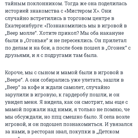
тайным поклонником. Тогда же она поделилась
историей знакомства с «Мистером Х». Они
случайно встретились в торговом центре в
Екатеринбурге: «Познакомились мы в игровой в
„Веер молле“. Хотите прикол? Мы оба накануне
были в „Огоньке“ и не пересеклись. Он прилетал
по делам и на бои, а после боев пошел в „Огонек“ с
друзьями, и я с подругами там была.
Короче, мы с сыном и мамой были в игровой в
„
Веере
“.
А они собирались уже улетать, зашли в
„
Веер
“
за кофе и ждали самолет, случайно
зарулили в игровую, к гардеробу пошли, и он
увидел меня. Я видела, как он смотрит, мы еще с
мамой поржали над ними, я только не помню, че
мы обсуждали, но ппц смешно было. Я села возле
игровой, и он подошел познакомиться. И увязался
за нами, в ресторан звал, покупки в
„
Детском