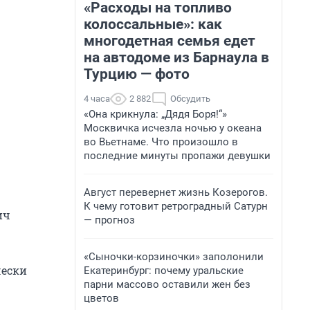
«Расходы на топливо
колоссальные»: как
многодетная семья едет
на автодоме из Барнаула в
Турцию — фото
4 часа
2 882
Обсудить
«Она крикнула: „Дядя Боря!“»
Москвичка исчезла ночью у океана
во Вьетнаме. Что произошло в
последние минуты пропажи девушки
Август перевернет жизнь Козерогов.
К чему готовит ретроградный Сатурн
ич
— прогноз
«Сыночки-корзиночки» заполонили
чески
Екатеринбург: почему уральские
парни массово оставили жен без
цветов