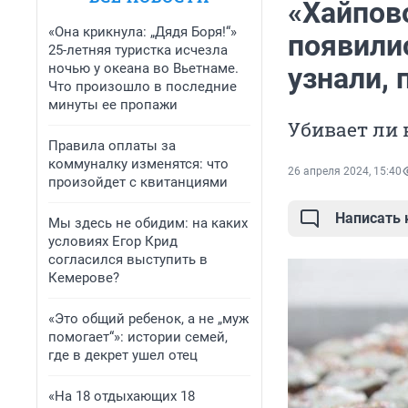
«Хайпово
«Она крикнула: „Дядя Боря!“»
появили
25-летняя туристка исчезла
ночью у океана во Вьетнаме.
узнали, 
Что произошло в последние
минуты ее пропажи
Убивает ли 
Правила оплаты за
коммуналку изменятся: что
26 апреля 2024, 15:40
произойдет с квитанциями
Написать
Мы здесь не обидим: на каких
условиях Егор Крид
согласился выступить в
Кемерове?
«Это общий ребенок, а не „муж
помогает“»: истории семей,
где в декрет ушел отец
«На 18 отдыхающих 18