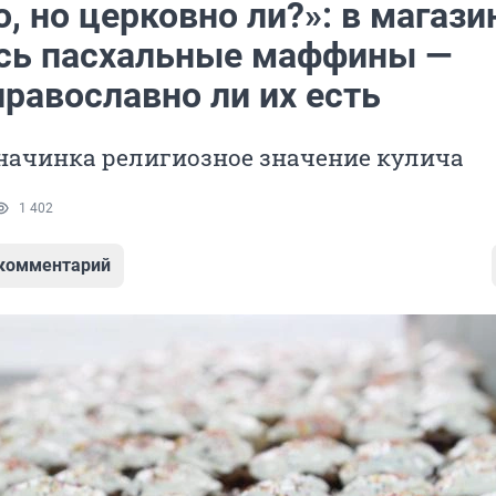
, но церковно ли?»: в магази
сь пасхальные маффины —
православно ли их есть
начинка религиозное значение кулича
1 402
 комментарий