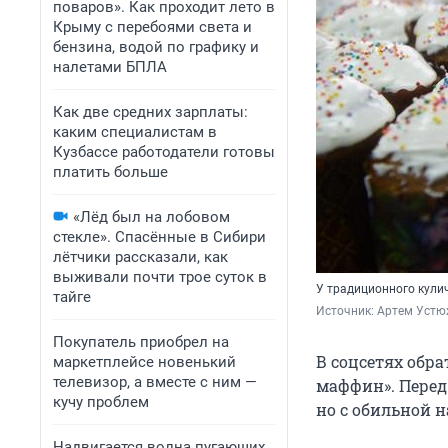
поваров». Как проходит лето в
Крыму с перебоями света и
бензина, водой по графику и
налетами БПЛА
Как две средних зарплаты:
каким специалистам в
Кузбассе работодатели готовы
платить больше
«Лёд был на лобовом
стекле». Спасённые в Сибири
лётчики рассказали, как
выживали почти трое суток в
У традиционного кули
тайге
Источник: 
Артем Устю
Покупатель приобрел на
В соцсетях обр
маркетплейсе новенький
телевизор, а вместе с ним —
маффин». Перед
кучу проблем
но с обильной 
Надвигается волна пугающих