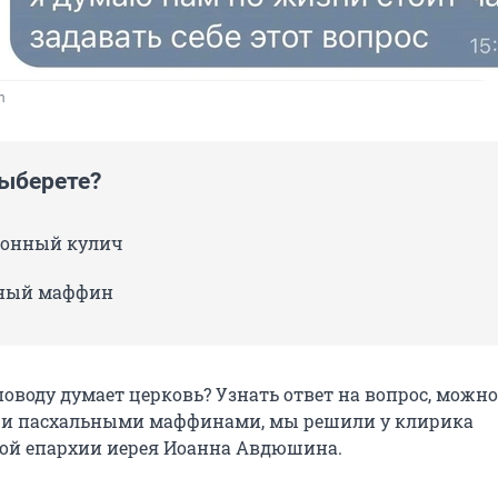
m
выберете?
онный кулич
ный маффин
поводу думает церковь? Узнать ответ на вопрос, можно
чи пасхальными маффинами, мы решили у клирика
ой епархии иерея Иоанна Авдюшина.