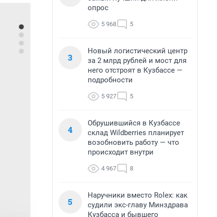
опрос
5 968
5
Новый логистический центр
3
за 2 млрд рублей и мост для
него отстроят в Кузбассе —
подробности
5 927
5
Обрушившийся в Кузбассе
4
склад Wildberries планирует
возобновить работу — что
происходит внутри
4 967
8
Наручники вместо Rolex: как
5
судили экс-главу Минздрава
Кузбасса и бывшего