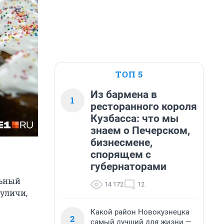
ТОП 5
Из бармена в
1
ресторанного короля
Кузбасса: что мы
знаем о Печерском,
бизнесмене,
спорящем с
губернаторами
льный
14 172
12
уличи,
Какой район Новокузнецка
2
самый лучший для жизни —