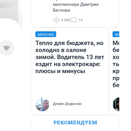
миллионера Дмитрия
Беглова
4 592
15
МНЕНИЕ
МНЕНИ
Тепло для бюджета, но
Мой б
холодно в салоне
береж
зимой. Водитель 13 лет
хотел
ездит на электрокаре:
тысяч
плюсы и минусы
креди
приех
безоп
Денис Дедюхин
РЕКОМЕНДУЕМ