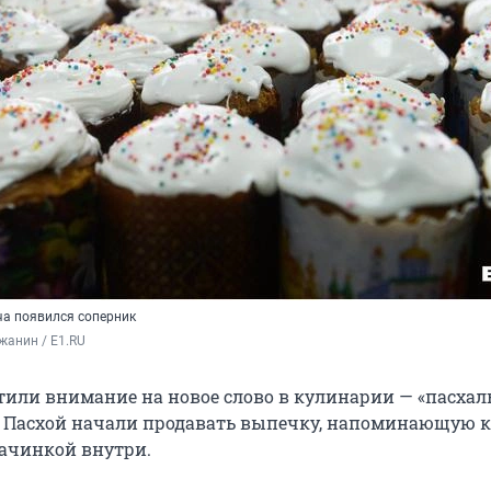
ча появился соперник
жанин / E1.RU
атили внимание на новое слово в кулинарии — «пасха
 Пасхой начали продавать выпечку, напоминающую к
начинкой внутри.