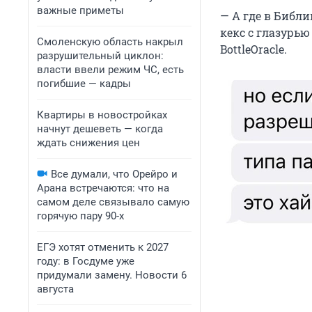
важные приметы
— А где в Библи
кекс с глазурью
Смоленскую область накрыл
BottleOracle.
разрушительный циклон:
власти ввели режим ЧС, есть
погибшие — кадры
Квартиры в новостройках
начнут дешеветь — когда
ждать снижения цен
Все думали, что Орейро и
Арана встречаются: что на
самом деле связывало самую
горячую пару 90-х
ЕГЭ хотят отменить к 2027
году: в Госдуме уже
придумали замену. Новости 6
августа