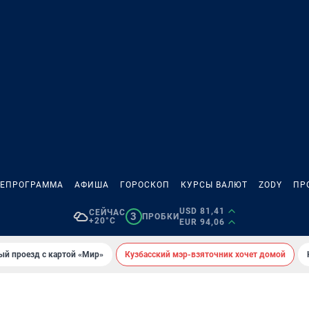
ЛЕПРОГРАММА
АФИША
ГОРОСКОП
КУРСЫ ВАЛЮТ
ZODY
ПР
USD 81,41
СЕЙЧАС
3
ПРОБКИ
+20°C
EUR 94,06
ый проезд с картой «Мир»
Кузбасский мэр-взяточник хочет домой