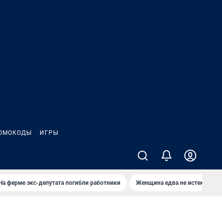
ОМОКОДЫ
ИГРЫ
На ферме экс-депутата погибли работники
Женщина едва не истекла кро