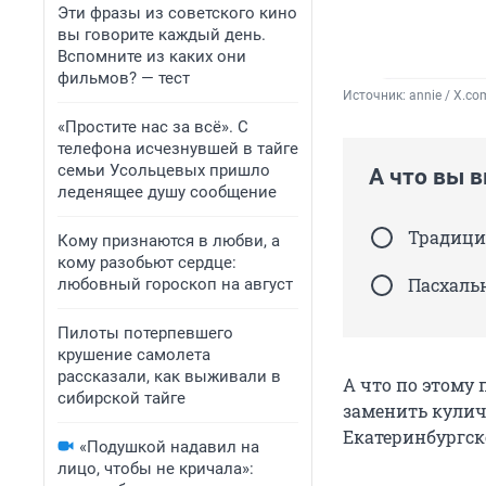
Эти фразы из советского кино
вы говорите каждый день.
Вспомните из каких они
фильмов? — тест
Источник: 
annie / X.co
«Простите нас за всё». С
телефона исчезнувшей в тайге
семьи Усольцевых пришло
А что вы 
леденящее душу сообщение
Традици
Кому признаются в любви, а
кому разобьют сердце:
Пасхаль
любовный гороскоп на август
Пилоты потерпевшего
крушение самолета
рассказали, как выживали в
А что по этому 
сибирской тайге
заменить кули
Екатеринбургск
«Подушкой надавил на
лицо, чтобы не кричала»: