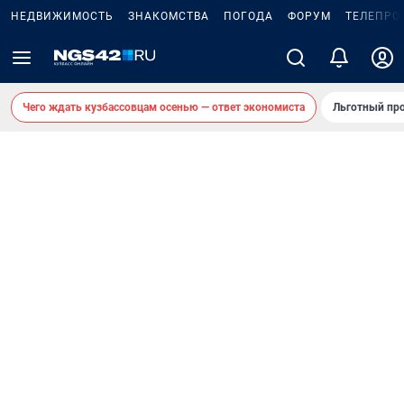
НЕДВИЖИМОСТЬ
ЗНАКОМСТВА
ПОГОДА
ФОРУМ
ТЕЛЕПРО
Чего ждать кузбассовцам осенью — ответ экономиста
Льготный про