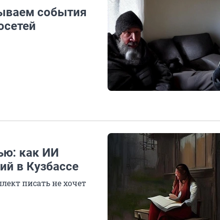
дываем события
осетей
ью: как ИИ
ий в Кузбассе
лект писать не хочет