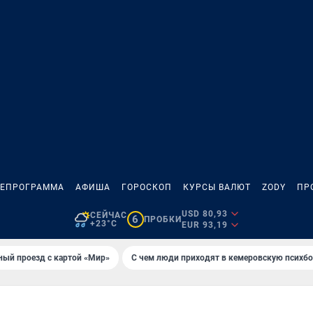
ЛЕПРОГРАММА
АФИША
ГОРОСКОП
КУРСЫ ВАЛЮТ
ZODY
ПР
USD 80,93
СЕЙЧАС
6
ПРОБКИ
+23°C
EUR 93,19
ный проезд с картой «Мир»
С чем люди приходят в кемеровскую психб