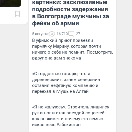
картинки: эксклюзивные
подробности задержания
в Волгограде мужчины за
фейки об армии
5 августа
16 710
27
В уфимский приют привезли
пермячку Марину, которая почти
ничего о себе не помнит. Посмотрите,
вдруг она вам знакома
«С гордостью говорю, что я
деревенский»: зачем северянин
оставил нефтяную компанию и
переехал в глушь на Алтай
«Я не жалуюсь». Строитель лишился
рук и ног и стал звездой соцсетей:
как он живет и почему его семью
искал весь Узбекистан