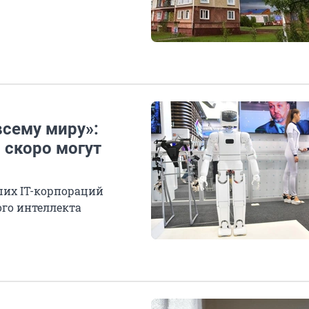
всему миру»:
 скоро могут
ших IT-корпораций
ого интеллекта