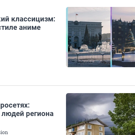
ий классицизм:
стиле аниме
росетях:
и людей региона
sion