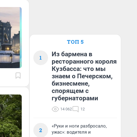
ТОП 5
Из бармена в
1
ресторанного короля
Кузбасса: что мы
знаем о Печерском,
бизнесмене,
спорящем с
губернаторами
14 062
12
«Руки и ноги разбросало,
2
ужас»: водителя и