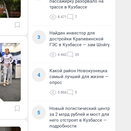
пассажирку разорвало на
трассе в Кузбассе
8 471
7
Найден инвестор для
3
достройки Крапивинской
ГЭС в Кузбассе — зам Шойгу
6 442
35
Какой район Новокузнецка
4
самый лучший для жизни —
опрос
5 866
5
Новый логистический центр
5
за 2 млрд рублей и мост для
него отстроят в Кузбассе —
подробности