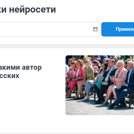
ки нейросети
Примен
акими автор
асских