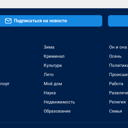
Подписаться на новости
Зима
Он и она
Криминал
Осень
Культура
Политик
Лето
Происше
спорт
Мой дом
Работа
Наука
Развлеч
Недвижимость
Религия
Образование
Семья