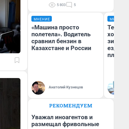
5 803
5
МНЕНИЕ
МНЕНИЕ
«Машина просто
Тепло 
полетела». Водитель
холодн
сравнил бензин в
зимой.
Казахстане и России
ездит н
плюсы 
Анатолий Кузнецов
Д
РЕКОМЕНДУЕМ
Уважал иноагентов и
размещал фривольные