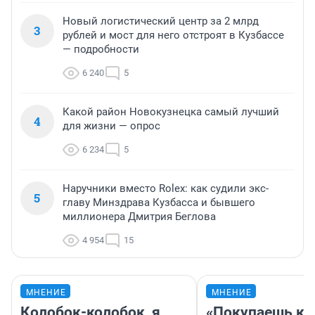
Новый логистический центр за 2 млрд
3
рублей и мост для него отстроят в Кузбассе
— подробности
6 240
5
Какой район Новокузнецка самый лучший
4
для жизни — опрос
6 234
5
Наручники вместо Rolex: как судили экс-
5
главу Минздрава Кузбасса и бывшего
миллионера Дмитрия Беглова
4 954
15
МНЕНИЕ
МНЕНИЕ
Колобок-колобок, я
«Покупаешь ко