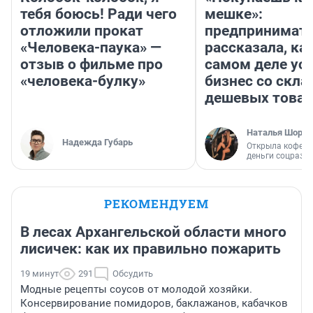
тебя боюсь! Ради чего
мешке»:
отложили прокат
предпринимат
«Человека-паука» —
рассказала, как
отзыв о фильме про
самом деле ус
«человека-булку»
бизнес со скл
дешевых това
Наталья Шорох
Надежда Губарь
Открыла кофейн
деньги соцразв
РЕКОМЕНДУЕМ
В лесах Архангельской области много
лисичек: как их правильно пожарить
19 минут
291
Обсудить
Модные рецепты соусов от молодой хозяйки.
Консервирование помидоров, баклажанов, кабачков