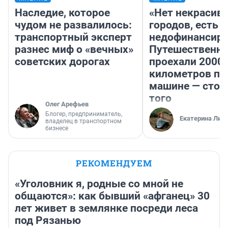
Наследие, которое
«Нет некрасив
чудом не развалилось:
городов, есть
транспортный эксперт
недофинансиро
разнес миф о «вечных»
Путешественн
советских дорогах
проехали 2000
километров по 
машине — стои
того
Олег Арефьев
Блогер, предприниматель,
Екатерина Лит
владелец в транспортном
бизнесе
РЕКОМЕНДУЕМ
«Уголовник я, родные со мной не
общаются»: как бывший «афганец» 30
лет живет в землянке посреди леса
под Рязанью