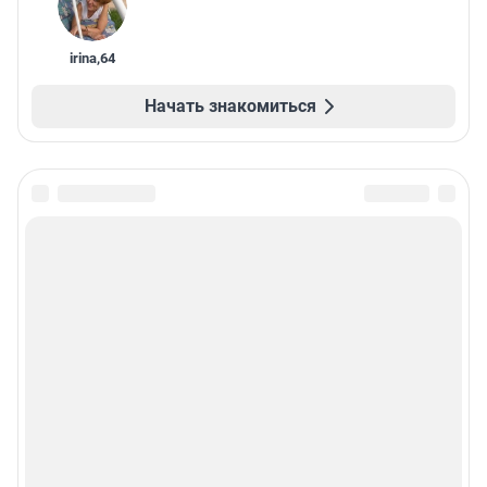
irina
,
64
Начать знакомиться