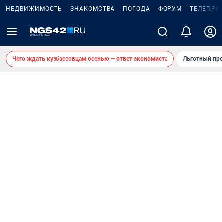
НЕДВИЖИМОСТЬ
ЗНАКОМСТВА
ПОГОДА
ФОРУМ
ТЕЛЕПРО
Чего ждать кузбассовцам осенью — ответ экономиста
Льготный про