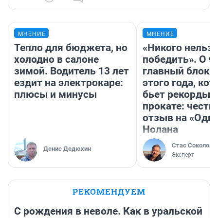
МНЕНИЕ
МНЕНИЕ
Тепло для бюджета, но
«Никого нельз
холодно в салоне
победить». О ч
зимой. Водитель 13 лет
главный блокб
ездит на электрокаре:
этого года, ко
плюсы и минусы
бьет рекорды 
прокате: честн
отзыв на «Оди
Нолана
Стас Соколов
Денис Дедюхин
Эксперт
РЕКОМЕНДУЕМ
С рождения в неволе. Как в уральской