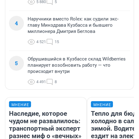
5 880
5
Наручники вместо Rolex: как судили экс-
4
главу Минздрава Кузбасса и бывшего
миллионера Дмитрия Беглова
4 521
15
Обрушившийся в Кузбассе склад Wildberries
5
планирует возобновить работу — что
происходит внутри
4 491
8
МНЕНИЕ
МНЕНИЕ
Наследие, которое
Тепло для бюд
чудом не развалилось:
холодно в сало
транспортный эксперт
зимой. Водител
разнес миф о «вечных»
ездит на элект