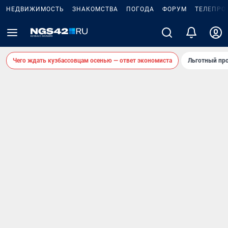
НЕДВИЖИМОСТЬ
ЗНАКОМСТВА
ПОГОДА
ФОРУМ
ТЕЛЕПРО
Чего ждать кузбассовцам осенью — ответ экономиста
Льготный про