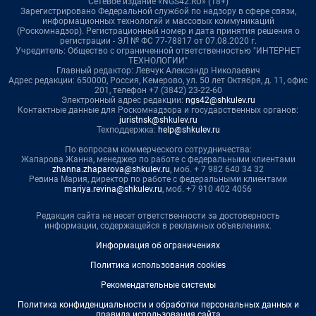
Сетевое издание «NGS42.RU» (18+)
Зарегистрировано Федеральной службой по надзору в сфере связи,
информационных технологий и массовых коммуникаций
(Роскомнадзор). Регистрационный номер и дата принятия решения о
регистрации - ЭЛ № ФС 77-78817 от 07.08.2020 г.
Учредитель: Общество с ограниченной ответственностью "ИНТЕРНЕТ
ТЕХНОЛОГИИ"
Главный редактор: Левчук Александр Николаевич
Адрес редакции: 650000, Россия, Кемерово, ул. 50 лет Октября, д. 11, офис
201, телефон +7 (3842) 23-22-60
Электронный адрес редакции:
ngs42@shkulev.ru
Контактные данные для Роскомнадзора и государственных органов:
juristnsk@shkulev.ru
Техподдержка:
help@shkulev.ru
По вопросам коммерческого сотрудничества:
Жапарова Жанна, менеджер по работе с федеральными клиентами
zhanna.zhaparova@shkulev.ru
, моб. + 7 982 640 34 32
Ревина Мария, директор по работе с федеральными клиентами
mariya.revina@shkulev.ru
, моб. +7 910 402 4056
Редакция сайта не несет ответственности за достоверность
информации, содержащейся в рекламных объявлениях.
Информация об ограничениях
Политика использования cookies
Рекомендательные системы
Политика конфиденциальности и обработки персональных данных и
правила использования сайта