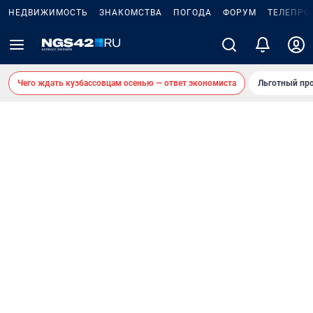
НЕДВИЖИМОСТЬ
ЗНАКОМСТВА
ПОГОДА
ФОРУМ
ТЕЛЕПРО
Чего ждать кузбассовцам осенью — ответ экономиста
Льготный про