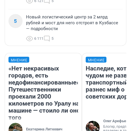
6 121
5
Новый логистический центр за 2 млрд
5
рублей и мост для него отстроят в Кузбассе
— подробности
6 111
5
МНЕНИЕ
МНЕНИЕ
«Нет некрасивых
Наследие, кото
городов, есть
чудом не разва
недофинансированные».
транспортный 
Путешественники
разнес миф о 
проехали 2000
советских доро
километров по Уралу на
машине — стоило ли оно
того
Олег Арефьев
Блогер, предпри
Екатерина Литкевич
владелец в тра