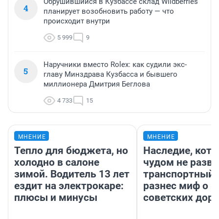
Обрушившийся в Кузбассе склад Wildberries
4
планирует возобновить работу — что
происходит внутри
5 999
9
Наручники вместо Rolex: как судили экс-
5
главу Минздрава Кузбасса и бывшего
миллионера Дмитрия Беглова
4 733
15
МНЕНИЕ
МНЕНИЕ
Тепло для бюджета, но
Наследие, кото
холодно в салоне
чудом не разва
зимой. Водитель 13 лет
транспортный 
ездит на электрокаре:
разнес миф о 
плюсы и минусы
советских доро