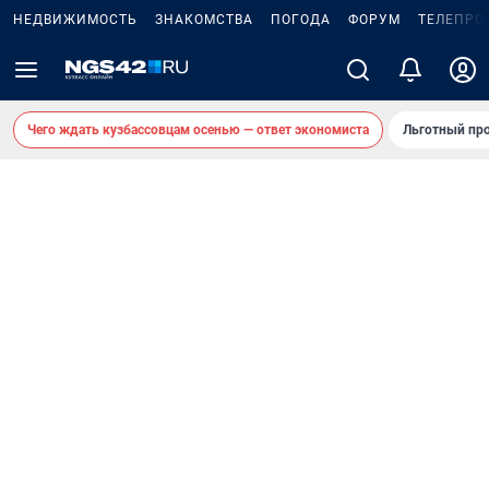
НЕДВИЖИМОСТЬ
ЗНАКОМСТВА
ПОГОДА
ФОРУМ
ТЕЛЕПРО
Чего ждать кузбассовцам осенью — ответ экономиста
Льготный про