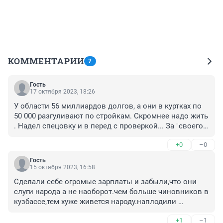
КОММЕНТАРИИ
7
Гость
17 октября 2023, 18:26
У области 56 миллиардов долгов, а они в куртках по 
50 000 разгуливают по стройкам. Скромнее надо жить 
. Надел спецовку и в перед с проверкой... За "своего" 
сойдет. Все равно больших изменений от проверок 
+0
–0
контролирующих органов не происходит. Как строили 
некачественное жилье так и будут строить. Как 
Гость
ремонтировали некачественно дороги, так и будут 
15 октября 2023, 16:58
ремонтировать. Какая разница в чем чиновники 
Сделали себе огромые зарплаты и забыли,что они 
ходят. Проблем у населения не убавляется.
слуги народа а не наоборот.чем больше чиновников в 
кузбассе,тем хуже живется народу.наплодили 
паразитов.
+1
–1