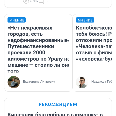
6 382
5
МНЕНИЕ
МНЕНИЕ
«Нет некрасивых
Колобок-колобо
городов, есть
тебя боюсь! Ра
недофинансированные».
отложили прок
Путешественники
«Человека-пау
проехали 2000
отзыв о фильм
километров по Уралу на
«человека-бул
машине — стоило ли оно
того
Екатерина Литкевич
Надежда Губар
РЕКОМЕНДУЕМ
Кишечник был собран в гармошку: в